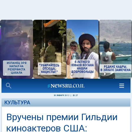
ИСПАНЕЦ ЗРЯ
НАПАЛ НА
РЕЗЕРВИСТА
ЦАХАЛА
30 ЯНВАРЯ 2012
|
20:27
КУЛЬТУРА
Вручены премии Гильдии
киноактеров США: