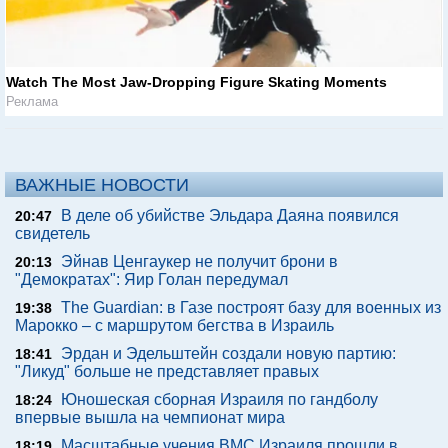
Watch The Most Jaw‑Dropping Figure Skating Moments
Реклама
ВАЖНЫЕ НОВОСТИ
В деле об убийстве Эльдара Даяна появился
20:47
свидетель
Эйнав Ценгаукер не получит брони в
20:13
"Демократах": Яир Голан передумал
The Guardian: в Газе построят базу для военных из
19:38
Марокко – с маршрутом бегства в Израиль
Эрдан и Эдельштейн создали новую партию:
18:41
"Ликуд" больше не представляет правых
Юношеская сборная Израиля по гандболу
18:24
впервые вышла на чемпионат мира
Масштабные учения ВМС Израиля прошли в
18:19