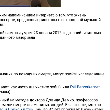
ким напоминанием интернета о том, что жизнь
спонсоров, продающих рингтоны с похоронной музыкой,
ы.
этой заметки умрет 23 января 2075 года, приблизительно
данного материала.
мация по поводу их смерти, могут пройти исследование
вает, как часто вы чистите зубы), или
Evil.Berzerker.net
часы).
анный на методе доктора Дэвида Демко, профессора
ремени смерти знаменитых людей. В частности, можно
с и Пэрис Хилтон
. Так, до 82 лет проживет Дженнифер