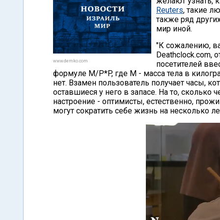
желают узнать, 
Reuters
, такие л
также ряд других
мир иной.
"К сожалению, ва
Deathclock.com,
www.demko.com
посетителей ввес
формуле M/P*P, где M - масса тела в килограм
нет. Взамен пользователь получает часы, к
оставшиеся у него в запасе. На то, сколько
настроение - оптимисты, естественно, про
могут сократить себе жизнь на несколько ле