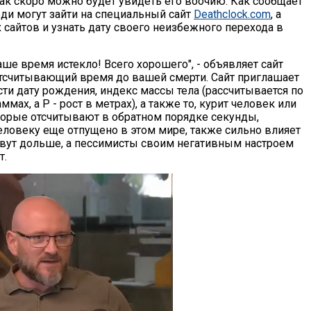
как скоро можно будет увидеть его воочию. Как сообщает
юди могут зайти на специальный сайт
Deathclock.com
, а
 сайтов и узнать дату своего неизбежного перехода в
ше время истекло! Всего хорошего", - объявляет сайт
 отсчитывающий время до вашей смерти. Сайт приглашает
ти дату рождения, индекс массы тела (рассчитывается по
мах, а P - рост в метрах), а также то, курит человек или
оторые отсчитывают в обратном порядке секунды,
 человеку еще отпущено в этом мире, также сильно влияет
живут дольше, а пессимисты своим негативным настроем
т.