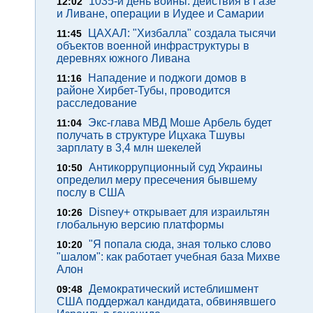
1035-й день войны: действия в Газе
12:02
и Ливане, операции в Иудее и Самарии
ЦАХАЛ: "Хизбалла" создала тысячи
11:45
объектов военной инфраструктуры в
деревнях южного Ливана
Нападение и поджоги домов в
11:16
районе Хирбет-Тубы, проводится
расследование
Экс-глава МВД Моше Арбель будет
11:04
получать в структуре Ицхака Тшувы
зарплату в 3,4 млн шекелей
Антикоррупционный суд Украины
10:50
определил меру пресечения бывшему
послу в США
Disney+ открывает для израильтян
10:26
глобальную версию платформы
"Я попала сюда, зная только слово
10:20
"шалом": как работает учебная база Михве
Алон
Демократический истеблишмент
09:48
США поддержал кандидата, обвинявшего