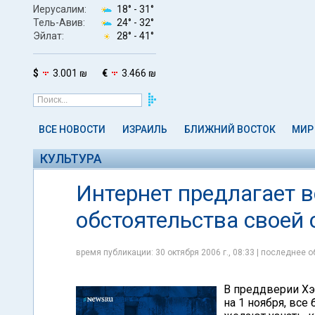
Иерусалим:
18° -
31°
Тель-Авив:
24° -
32°
Эйлат:
28° -
41°
$
3.001 ₪
€
3.466 ₪
ВСЕ НОВОСТИ
ИЗРАИЛЬ
БЛИЖНИЙ ВОСТОК
МИР
КУЛЬТУРА
Интернет предлагает 
обстоятельства своей 
время публикации: 30 октября 2006 г., 08:33 | последнее о
В преддверии Хэл
на 1 ноября, вс