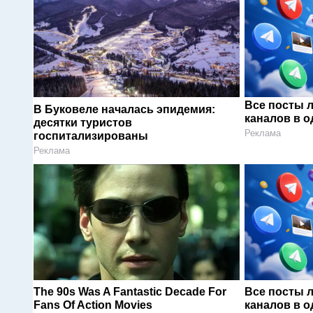
Все посты 
В Буковеле началась эпидемия:
каналов в о
десятки туристов
Реклама
госпитализированы
Реклама
The 90s Was A Fantastic Decade For
Все посты 
Fans Of Action Movies
каналов в о