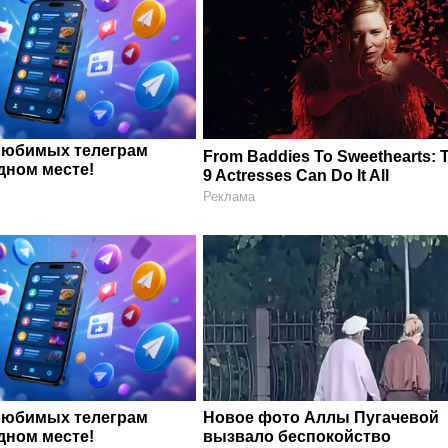
любимых телеграм
From Baddies To Sweethearts: 
дном месте!
9 Actresses Can Do It All
Реклама
любимых телеграм
Новое фото Аллы Пугачевой
дном месте!
вызвало беспокойство