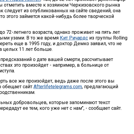
бы отметить вместе к хозяином Черкизовского рынка
к следует из опубликованных на сайте сведений, она
то этого займется какой-нибудь более творческой
до 72-летнего возраста, однако проживет на пять лет
ыми узами. В то же время
Кит Ричардс
из группы Rolling
реть еще в 1995 году, и доктор Демко заявил, что не
а целых 11 лет больше.
 предсказаний о дате вашей смерти, рассчитывает
ьствах это произойдет - например, в больнице от
иступа.
мерть все же произойдет, ведь даже после этого вы
о обещает сайт
Afterlifetelegrams.com
, предлагающий
родственникам.
льных добровольцев, которые запоминают текст
едадут ее тем, кого уже нет с нам", - сообщает сайт.