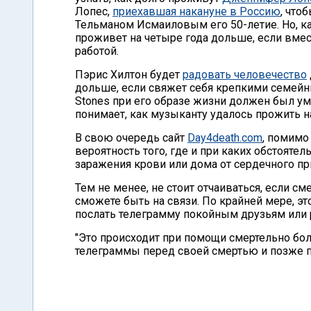
Лопес,
приехавшая накануне в Россию
, что
Тельманом Исмаиловым его 50-летие. Но, ка
проживет на четыре года дольше, если вмес
работой.
Пэрис Хилтон будет
радовать человечество
дольше, если свяжет себя крепкими семейн
Stones при его образе жизни должен был уме
понимает, как музыканту удалось прожить н
В свою очередь сайт
Day4death.com
, помимо
вероятность того, где и при каких обстоятел
заражения крови или дома от сердечного пр
Тем не менее, не стоит отчаиваться, если с
сможете быть на связи. По крайней мере, эт
послать телеграмму покойным друзьям или 
"Это происходит при помощи смертельно бо
телеграммы перед своей смертью и позже пер