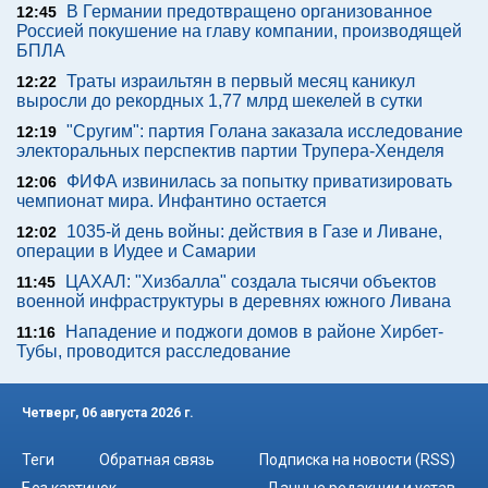
В Германии предотвращено организованное
12:45
Россией покушение на главу компании, производящей
БПЛА
Траты израильтян в первый месяц каникул
12:22
выросли до рекордных 1,77 млрд шекелей в сутки
"Сругим": партия Голана заказала исследование
12:19
электоральных перспектив партии Трупера-Хенделя
ФИФА извинилась за попытку приватизировать
12:06
чемпионат мира. Инфантино остается
1035-й день войны: действия в Газе и Ливане,
12:02
операции в Иудее и Самарии
ЦАХАЛ: "Хизбалла" создала тысячи объектов
11:45
военной инфраструктуры в деревнях южного Ливана
Нападение и поджоги домов в районе Хирбет-
11:16
Тубы, проводится расследование
Четверг, 06 августа 2026 г.
Теги
Обратная связь
Подписка на новости (RSS)
Без картинок
Данные редакции и устав