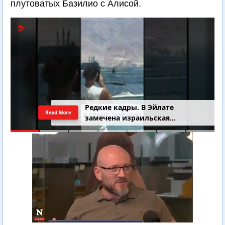
плутоватых Базилио с Алисой.
4-летний Юваль Коган найден
Read More
добровольцами