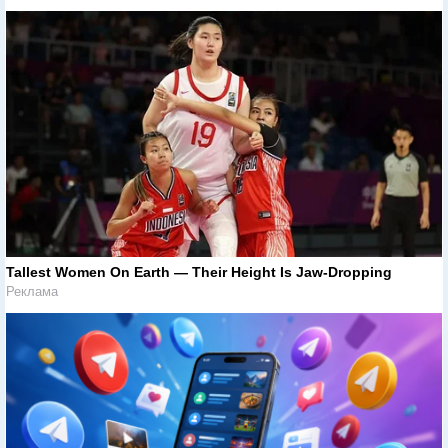
Tallest Women On Earth — Their Height Is Jaw-Dropping
Реклама