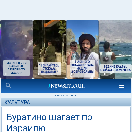
ИСПАНЕЦ ЗРЯ
НАПАЛ НА
РЕЗЕРВИСТА
ЦАХАЛА
31 ИЮЛЯ 2014
|
10:31
КУЛЬТУРА
Буратино шагает по
Израилю