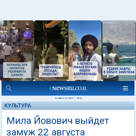
ИСПАНЕЦ ЗРЯ
НАПАЛ НА
РЕЗЕРВИСТА
ЦАХАЛА
03 АВГУСТА 2009
|
10:43
КУЛЬТУРА
Мила Йовович выйдет
замуж 22 августа