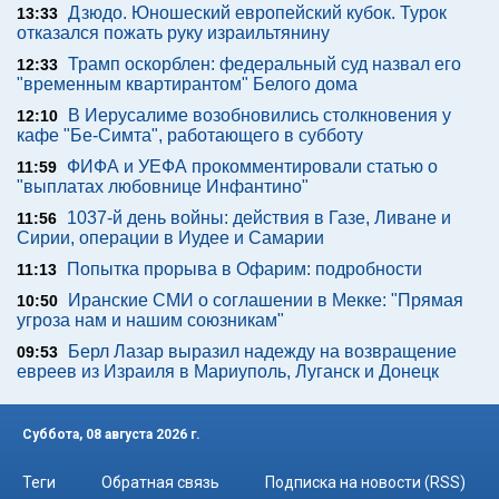
Дзюдо. Юношеский европейский кубок. Турок
13:33
отказался пожать руку израильтянину
Трамп оскорблен: федеральный суд назвал его
12:33
"временным квартирантом" Белого дома
В Иерусалиме возобновились столкновения у
12:10
кафе "Бе-Симта", работающего в субботу
ФИФА и УЕФА прокомментировали статью о
11:59
"выплатах любовнице Инфантино"
1037-й день войны: действия в Газе, Ливане и
11:56
Сирии, операции в Иудее и Самарии
Попытка прорыва в Офарим: подробности
11:13
Иранские СМИ о соглашении в Мекке: "Прямая
10:50
угроза нам и нашим союзникам"
Берл Лазар выразил надежду на возвращение
09:53
евреев из Израиля в Мариуполь, Луганск и Донецк
Суббота, 08 августа 2026 г.
Теги
Обратная связь
Подписка на новости (RSS)