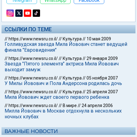
Telegram
WhatsApp
Facebook
ССЫЛКИ ПО ТЕМЕ
//
https://www.newsru.co.il/
//
Культура
//
10 мая 2009
Голливудская звезда Мила Йовович станет ведущей
финала "Евровидения"
//
https://www.newsru.co.il/
//
Культура
//
29 января 2009
Звезда "Пятого элемента" актриса Мила Йовович
выходит замуж
//
https://www.newsru.co.il/
//
Культура
//
05 ноября 2007
У Милы Йовович и Пола Андерсона родилась дочь
//
https://www.newsru.co.il/
//
Культура
//
25 апреля 2007
Мила Йовович ждет своего первого ребенка
//
https://www.newsru.co.il/
//
В мире
//
24 апреля 2006
Милла Йовович в Москве отдохнула в нескольких
ночных клубах
ВАЖНЫЕ НОВОСТИ