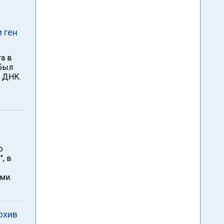
 ген
а в
 был
 ДНК.
ю
, в
ми.
рхив