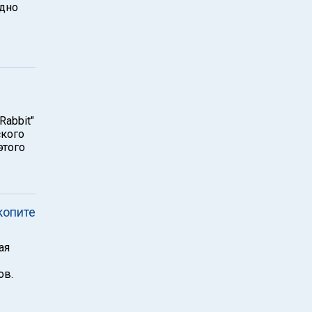
одно
Rabbit"
ского
этого
копите
ая
ов.