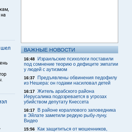
кам,
 на
ышел
ВАЖНЫЕ НОВОСТИ
Израильские психологи поставили
16:48
день
под сомнение теорию о дефиците эмпатии
у людей с аутизмом
тор
Предъявлены обвинения педофилу
16:37
ы.
из Нешера: он годами насиловал детей
Житель арабского района
16:17
Иерусалима подозревается в угрозах
иэл
убийством депутату Кнессета
В районе кораллового заповедника
16:17
в Эйлате заметили редкую рыбу-луну.
Видео
в
Как защититься от мошенников,
15:56