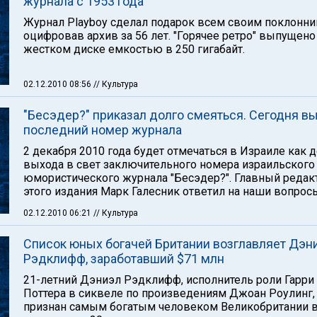
журнала с 1953 года
Журнал Playboy сделал подарок всем своим поклонни
оцифровав архив за 56 лет. "Горячее ретро" выпущено
жестком диске емкостью в 250 гигабайт.
02.12.2010 08:56
// Культура
"Бесэдер?" приказал долго смеяться. Сегодня в
последний номер журнала
2 декабря 2010 года будет отмечаться в Израиле как 
выхода в свет заключительного номера израильского
юмористического журнала "Бесэдер?". Главный редак
этого издания Марк Галесник ответил на наши вопрос
02.12.2010 06:21
// Культура
Список юных богачей Британии возглавляет Дэн
Рэдклифф, заработавший $71 млн
21-летний Дэниэл Рэдклифф, исполнитель роли Гарри
Поттера в сиквеле по произведениям Джоан Роулинг,
признан самым богатым человеком Великобритании 