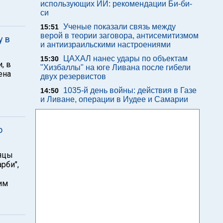
использующих ИИ: рекомендации Би-би-
си
Ученые показали связь между
15:51
верой в теории заговора, антисемитизмом
у в
и антиизраильскими настроениями
ЦАХАЛ нанес удары по объектам
15:30
, в
"Хизбаллы" на юге Ливана после гибели
ена
двух резервистов
1035-й день войны: действия в Газе
14:50
и Ливане, операции в Иудее и Самарии
о
сяцы
рби",
им