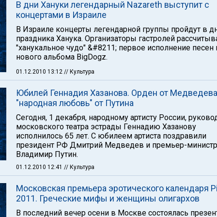
В дни Хануки легендарный Nazareth выступит с
концертами в Израиле
В Израиле концерты легендарной группы пройдут в д
праздника Ханука. Организаторы гастролей рассчитыв
"ханукальное чудо" &#8211; первое исполнение песен 
нового альбома BigDogz.
01.12.2010 13:12
// Культура
Юбилей Геннадия Хазанова. Орден от Медведева
"народная любовь" от Путина
Сегодня, 1 декабря, народному артисту России, руков
московского театра эстрады Геннадию Хазанову
исполнилось 65 лет. С юбилеем артиста поздравили
президент РФ Дмитрий Медведев и премьер-минист
Владимир Путин.
01.12.2010 12:41
// Культура
Московская премьера эротического календаря Pir
2011. Греческие мифы и женщины олигархов
В последний вечер осени в Москве состоялась презен