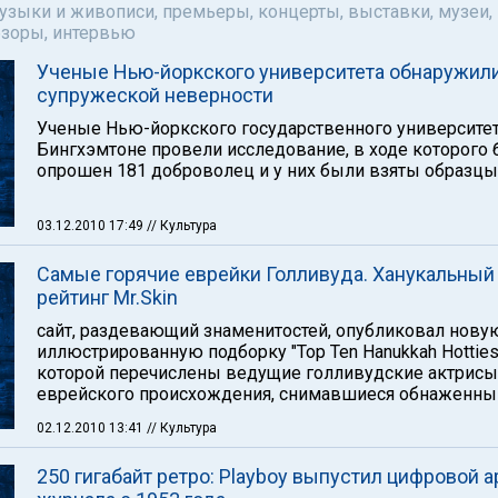
музыки и живописи, премьеры, концерты, выставки, музеи,
бзоры, интервью
Ученые Нью-йоркского университета обнаружили
супружеской неверности
Ученые Нью-йоркского государственного университет
Бингхэмтоне провели исследование, в ходе которого
опрошен 181 доброволец и у них были взяты образцы
03.12.2010 17:49
// Культура
Самые горячие еврейки Голливуда. Ханукальный
рейтинг Mr.Skin
сайт, раздевающий знаменитостей, опубликовал нову
иллюстрированную подборку "Top Ten Hanukkah Hotties"
которой перечислены ведущие голливудские актрисы
еврейского происхождения, снимавшиеся обнаженны
02.12.2010 13:41
// Культура
250 гигабайт ретро: Playboy выпустил цифровой а