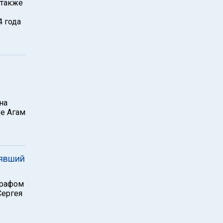
 также
4 года
на
це Агам
нявший
графом
Сергея