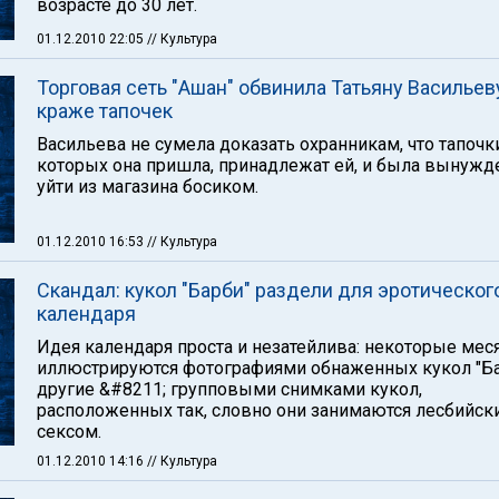
возрасте до 30 лет.
01.12.2010 22:05
// Культура
Торговая сеть "Ашан" обвинила Татьяну Васильев
краже тапочек
Васильева не сумела доказать охранникам, что тапочки
которых она пришла, принадлежат ей, и была вынужд
уйти из магазина босиком.
01.12.2010 16:53
// Культура
Скандал: кукол "Барби" раздели для эротическог
календаря
Идея календаря проста и незатейлива: некоторые ме
иллюстрируются фотографиями обнаженных кукол "Ба
другие &#8211; групповыми снимками кукол,
расположенных так, словно они занимаются лесбийск
сексом.
01.12.2010 14:16
// Культура