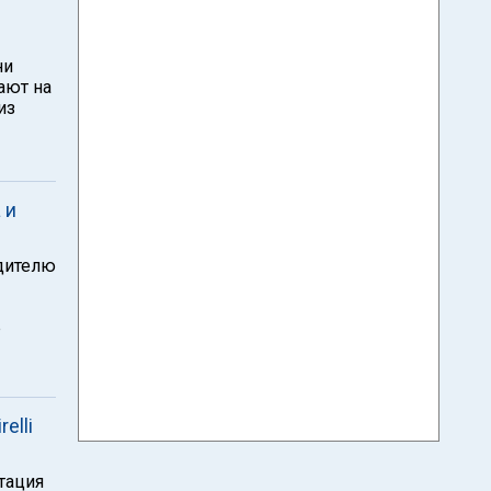
ни
ают на
из
 и
одителю
р
elli
тация