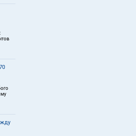
х
нтов
70
бого
ему
ежду