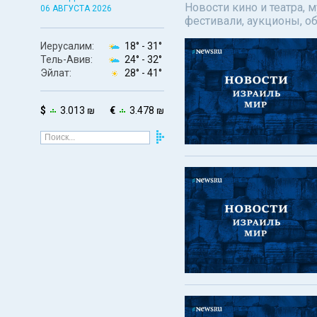
Новости кино и театра, 
06 АВГУСТА 2026
фестивали, аукционы, о
Иерусалим:
18° -
31°
Тель-Авив:
24° -
32°
Эйлат:
28° -
41°
$
3.013 ₪
€
3.478 ₪