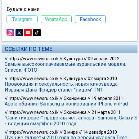
Будьте с нами:
Telegram
WhatsApp
Facebook
ССЫЛКИ ПО ТЕМЕ
//
https://www.newsru.co.il/
//
Культура
//
09 января 2012
Самые высокооплачиваемые израильские модели.
Список, ФОТО
//
https://www.newsru.co.il/
//
Культура
//
02 марта 2010
Провокация и сексуальность: новая кинозвезда
Израиля Дана Фридер станет "лицом" TNT
//
https://www.newsru.co.il/
//
Экономика
//
19 апреля 2011
Apple обвинил Samsung в копировании iPhone и iPad
//
https://www.newsru.co.il/
//
Экономика
//
21 марта 2011
"Сани тикшорет" представляет: аппарат Samsung Galaxy S
- ведущий смартфон 2010 года
//
https://www.newsru.co.il/
//
В мире
//
14 декабря 2010
Лучшие гаджеты 2010 года по версии журнала Time.