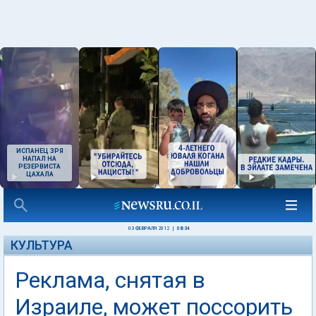
ИСПАНЕЦ ЗРЯ
НАПАЛ НА
РЕЗЕРВИСТА
ЦАХАЛА
03 ФЕВРАЛЯ 2012
|
08:34
КУЛЬТУРА
Реклама, снятая в
Израиле, может поссорить