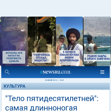
ИСПАНЕЦ ЗРЯ
НАПАЛ НА
РЕЗЕРВИСТА
ЦАХАЛА
03 ИЮЛЯ 2013
|
13:21
КУЛЬТУРА
"Тело пятидесятилетней":
самая длинноногая