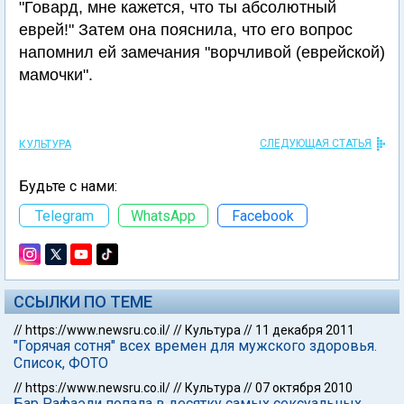
"Говард, мне кажется, что ты абсолютный
еврей!" Затем она пояснила, что его вопрос
напомнил ей замечания "ворчливой (еврейской)
мамочки".
СЛЕДУЮЩАЯ СТАТЬЯ
КУЛЬТУРА
Будьте с нами:
Telegram
WhatsApp
Facebook
ССЫЛКИ ПО ТЕМЕ
//
https://www.newsru.co.il/
//
Культура
//
11 декабря 2011
"Горячая сотня" всех времен для мужского здоровья.
Список, ФОТО
//
https://www.newsru.co.il/
//
Культура
//
07 октября 2010
Бар Рафаэли попала в десятку самых сексуальных