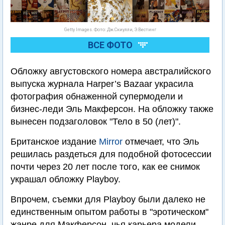
Getty Images. Фото: Дж.Скиулли, Э.Вестинг
ВСЕ ФОТО
Обложку августовского номера австралийского
выпуска журнала Harper’s Bazaar украсила
фотография обнаженной супермодели и
бизнес-леди Эль Макферсон. На обложку также
вынесен подзаголовок "Тело в 50 (лет)".
Британское издание
Mirror
отмечает, что Эль
решилась раздеться для подобной фотосессии
почти через 20 лет после того, как ее снимок
украшал обложку Playboy.
Впрочем, съемки для Playboy были далеко не
единственным опытом работы в "эротическом"
жанре для Макферсон, чья карьера модели