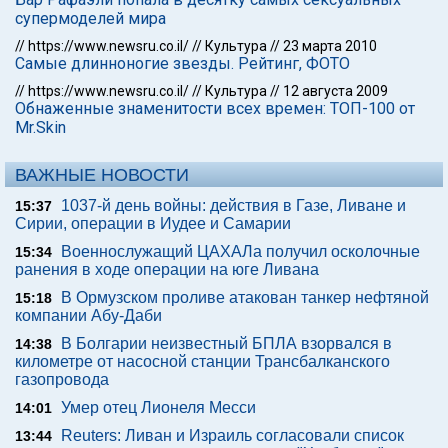
супермоделей мира
//
https://www.newsru.co.il/
//
Культура
//
23 марта 2010
Самые длинноногие звезды. Рейтинг, ФОТО
//
https://www.newsru.co.il/
//
Культура
//
12 августа 2009
Обнаженные знаменитости всех времен: ТОП-100 от
Mr.Skin
ВАЖНЫЕ НОВОСТИ
1037-й день войны: действия в Газе, Ливане и
15:37
Сирии, операции в Иудее и Самарии
Военнослужащий ЦАХАЛа получил осколочные
15:34
ранения в ходе операции на юге Ливана
В Ормузском проливе атакован танкер нефтяной
15:18
компании Абу-Даби
В Болгарии неизвестный БПЛА взорвался в
14:38
километре от насосной станции Трансбалканского
газопровода
Умер отец Лионеля Месси
14:01
Reuters: Ливан и Израиль согласовали список
13:44