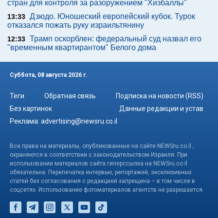
стран для контроля за разоружением "Хизбаллы"
Дзюдо. Юношеский европейский кубок. Турок
13:33
отказался пожать руку израильтянину
Трамп оскорблен: федеральный суд назвал его
12:33
"временным квартирантом" Белого дома
Суббота, 08 августа 2026 г.
Теги
Обратная связь
Подписка на новости (RSS)
Без картинок
Данные редакции и устав
Реклама:
advertising@newsru.co.il
Все права на материалы, опубликованные на сайте NEWSru.co.il ,
охраняются в соответствии с законодательством Израиля. При
использовании материалов сайта гиперссылка на NEWSru.co.il
обязательна. Перепечатка интервью, репортажей, эксклюзивных
статей без согласования с редакцией запрещена – в том числе в
соцсетях. Использование фотоматериалов агентств не разрешается.