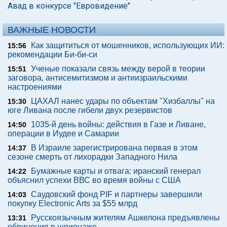
Авад в конкурсе "Евровидение"
ВАЖНЫЕ НОВОСТИ
Как защититься от мошенников, использующих ИИ:
15:56
рекомендации Би-би-си
Ученые показали связь между верой в теории
15:51
заговора, антисемитизмом и антиизраильскими
настроениями
ЦАХАЛ нанес удары по объектам "Хизбаллы" на
15:30
юге Ливана после гибели двух резервистов
1035-й день войны: действия в Газе и Ливане,
14:50
операции в Иудее и Самарии
В Израиле зарегистрирована первая в этом
14:37
сезоне смерть от лихорадки Западного Нила
Бумажные карты и отвага: иранский генерал
14:22
объяснил успехи ВВС во время войны с США
Саудовский фонд PIF и партнеры завершили
14:03
покупку Electronic Arts за $55 млрд
Русскоязычным жителям Ашкелона предъявлены
13:31
обвинения в шпионаже