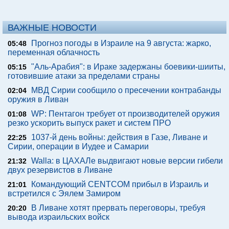
ВАЖНЫЕ НОВОСТИ
Прогноз погоды в Израиле на 9 августа: жарко,
05:48
переменная облачность
"Аль-Арабия": в Ираке задержаны боевики-шииты,
05:15
готовившие атаки за пределами страны
МВД Сирии сообщило о пресечении контрабанды
02:04
оружия в Ливан
WP: Пентагон требует от производителей оружия
01:08
резко ускорить выпуск ракет и систем ПРО
1037-й день войны: действия в Газе, Ливане и
22:25
Сирии, операции в Иудее и Самарии
Walla: в ЦАХАЛе выдвигают новые версии гибели
21:32
двух резервистов в Ливане
Командующий CENTCOM прибыл в Израиль и
21:01
встретился с Эялем Замиром
В Ливане хотят прервать переговоры, требуя
20:20
вывода израильских войск