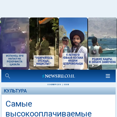
ИСПАНЕЦ ЗРЯ
НАПАЛ НА
РЕЗЕРВИСТА
ЦАХАЛА
03 НОЯБРЯ 2016
|
03:08
КУЛЬТУРА
Самые
высокооплачиваемые