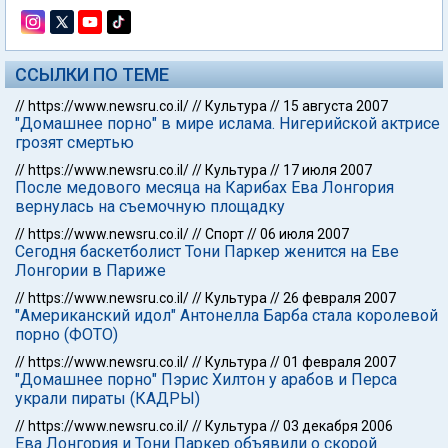
ССЫЛКИ ПО ТЕМЕ
//
https://www.newsru.co.il/
//
Культура
//
15 августа 2007
"Домашнее порно" в мире ислама. Нигерийской актрисе
грозят смертью
//
https://www.newsru.co.il/
//
Культура
//
17 июля 2007
После медового месяца на Карибах Ева Лонгория
вернулась на съемочную площадку
//
https://www.newsru.co.il/
//
Спорт
//
06 июля 2007
Сегодня баскетболист Тони Паркер женится на Еве
Лонгории в Париже
//
https://www.newsru.co.il/
//
Культура
//
26 февраля 2007
"Американский идол" Антонелла Барба стала королевой
порно (ФОТО)
//
https://www.newsru.co.il/
//
Культура
//
01 февраля 2007
"Домашнее порно" Пэрис Хилтон у арабов и Перса
украли пираты (КАДРЫ)
//
https://www.newsru.co.il/
//
Культура
//
03 декабря 2006
Ева Лонгория и Тони Паркер объявили о скорой