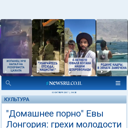
ИСПАНЕЦ ЗРЯ
НАПАЛ НА
РЕЗЕРВИСТА
ЦАХАЛА
03 ОКТЯБРЯ 2007
|
04:30
КУЛЬТУРА
"Домашнее порно" Евы
Лонгория: грехи молодости