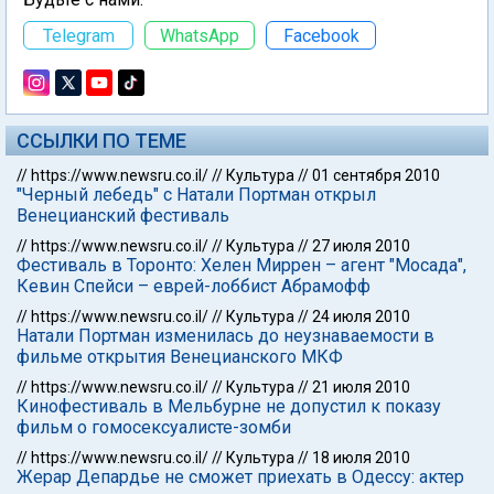
Telegram
WhatsApp
Facebook
ССЫЛКИ ПО ТЕМЕ
//
https://www.newsru.co.il/
//
Культура
//
01 сентября 2010
"Черный лебедь" с Натали Портман открыл
Венецианский фестиваль
//
https://www.newsru.co.il/
//
Культура
//
27 июля 2010
Фестиваль в Торонто: Хелен Миррен – агент "Мосада",
Кевин Спейси – еврей-лоббист Абрамофф
//
https://www.newsru.co.il/
//
Культура
//
24 июля 2010
Натали Портман изменилась до неузнаваемости в
фильме открытия Венецианского МКФ
//
https://www.newsru.co.il/
//
Культура
//
21 июля 2010
Кинофестиваль в Мельбурне не допустил к показу
фильм о гомосексуалисте-зомби
//
https://www.newsru.co.il/
//
Культура
//
18 июля 2010
Жерар Депардье не сможет приехать в Одессу: актер