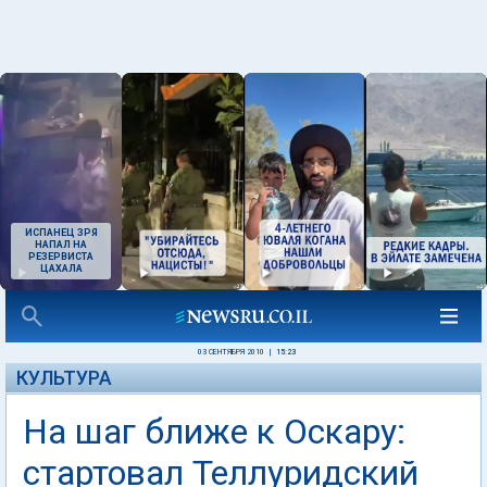
ИСПАНЕЦ ЗРЯ
НАПАЛ НА
РЕЗЕРВИСТА
ЦАХАЛА
03 СЕНТЯБРЯ 2010
|
15:23
КУЛЬТУРА
На шаг ближе к Оскару:
стартовал Теллуридский