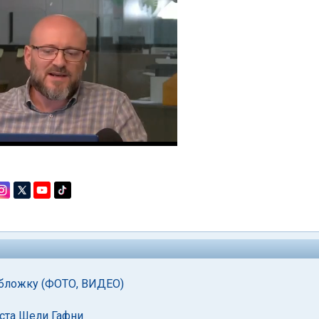
обложку (ФОТО, ВИДЕО)
иста Шели Гафни