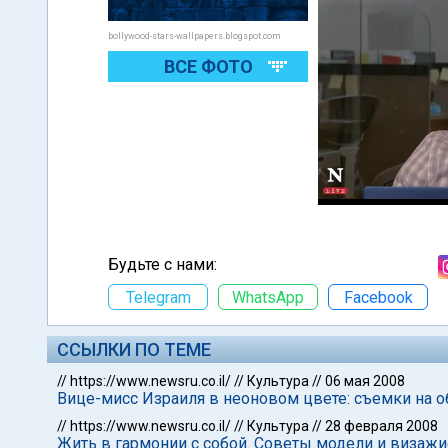
bollywood-stars-wallpapers.blogspot.com
ВСЕ ФОТО
Будьте с нами:
Telegram
WhatsApp
Facebook
ССЫЛКИ ПО ТЕМЕ
//
https://www.newsru.co.il/
//
Культура
//
06 мая 2008
Вице-мисс Израиля в неоновом цвете: съемки на 
//
https://www.newsru.co.il/
//
Культура
//
28 февраля 2008
Жить в гармонии с собой. Советы модели и визаж