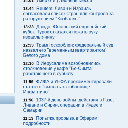
Умер отец Лионеля Месси
14:01
Reuters: Ливан и Израиль
13:44
согласовали список стран для контроля за
разоружением "Хизбаллы"
Дзюдо. Юношеский европейский
13:33
кубок. Турок отказался пожать руку
израильтянину
Трамп оскорблен: федеральный суд
12:33
назвал его "временным квартирантом"
Белого дома
В Иерусалиме возобновились
12:10
столкновения у кафе "Бе-Симта",
работающего в субботу
ФИФА и УЕФА прокомментировали
11:59
статью о "выплатах любовнице
Инфантино"
1037-й день войны: действия в Газе,
11:56
Ливане и Сирии, операции в Иудее и
Самарии
Попытка прорыва в Офарим:
11:13
подробности