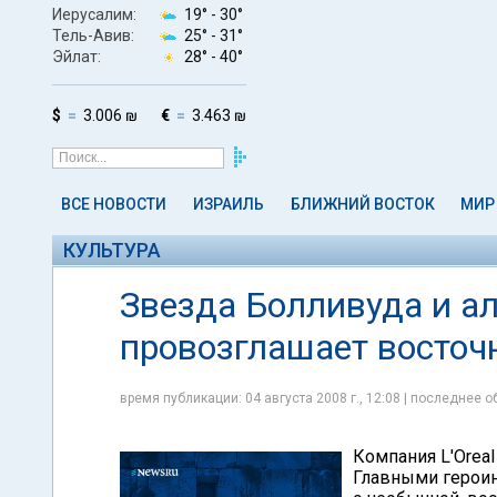
Иерусалим:
19° -
30°
Тель-Авив:
25° -
31°
Эйлат:
28° -
40°
$
3.006 ₪
€
3.463 ₪
ВСЕ НОВОСТИ
ИЗРАИЛЬ
БЛИЖНИЙ ВОСТОК
МИР
КУЛЬТУРА
Звезда Болливуда и ал
провозглашает восточ
время публикации: 04 августа 2008 г., 12:08 | последнее об
Компания L'Orea
Главными героин