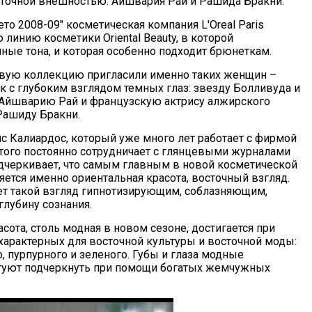
сточной внешностью: Айшвария Рай и Рашида Бракни.
ето 2008-09" косметическая компания L'Oreal Paris
линию косметики Oriental Beauty, в которой
ные тона, и которая особенно подходит брюнеткам.
вую коллекцию пригласили именно таких женщин –
к с глубоким взглядом темных глаз: звезду Болливуда и
Айшварию Рай и французскую актрису алжирского
Рашиду Бракни.
 Калиардос, который уже много лет работает с фирмой
 этого постоянно сотрудничает с глянцевыми журналами
подчеркивает, что самым главным в новой косметической
ляется именно ориентальная красота, восточный взгляд.
ет такой взгляд гипнотизирующим, соблазняющим,
лубину сознания.
сота, столь модная в новом сезоне, достигается при
характерных для восточной культуры и восточной моды:
о, пурпурного и зеленого. Губы и глаза модные
туют подчеркнуть при помощи богатых жемчужных