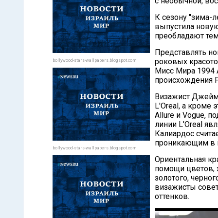
с необычной, во
К сезону "зима-л
выпустила новую 
преобладают тем
Представлять но
роковых красото
bollywood-stars-wallpapers.blogspot.com
Мисс Мира 1994 
происхождения 
Визажист Джеймс
L'Oreal, а кроме
Allure и Vogue, 
линии L'Oreal яв
Калиардос счита
проникающим в г
bollywood-stars-wallpapers.blogspot.com
Ориентальная кра
помощи цветов, 
золотого, черног
визажисты сове
оттенков.