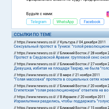
Будьте с нами:
Telegram
WhatsApp
Facebook
ССЫЛКИ ПО ТЕМЕ
//
https://www.newsru.co.il/
//
Культура
//
04 декабря 2011
Сексуальный протест в Тунисе: "голой революционе
//
https://www.newsru.co.il/
//
Ближний Восток
//
28 ноября 
Протест в Саудовской Аравии: групповой секс око
//
https://www.newsru.co.il/
//
Ближний Восток
//
27 ноября 
Девушка, избитая на площади Тахрир, не была "го
//
https://www.newsru.co.il/
//
В мире
//
21 ноября 2011
"Голая массовка" протеста в социальных сетях ком
//
https://www.newsru.co.il/
//
Ближний Восток
//
20 ноября 
Египетская "голая революционерка" ответила на в
//
https://www.newsru.co.il/
//
В Израиле
//
20 ноября 2011
Израильтянки разделись, чтобы поддержать "голу
//
https://www.newsru.co.il/
//
Ближний Восток
//
15 ноября 