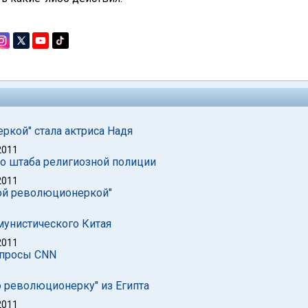
ркой" стала актриса Надя
2011
ло штаба религиозной полиции
2011
лой революционеркой"
мунистического Китая
2011
опросы CNN
ю революционерку" из Египта
2011