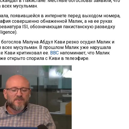
скандал в Пакистане. Местные богословы заявили, что
 всех мусульман.
ала, появившейся в интернете перед выходом номера,
рафия совершенно обнаженной Малик, а на ее руках
евиатура ISI, обозначающая пакистанскую разведку
lligence).
богослов Малуна Абдул Кави резко осудил Малик и
ля всех мусульман. В прошлом Малик уже нарушала
же Кави критиковал ее.
ВВС
напоминает, что Малик
кже открыто спорила с Киви в телеэфире.