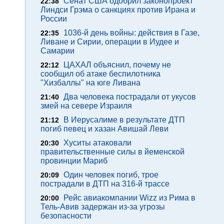
Сенат США одобрил законопроект
22:38
Линдси Грэма о санкциях против Ирана и
России
1036-й день войны: действия в Газе,
22:35
Ливане и Сирии, операции в Иудее и
Самарии
ЦАХАЛ объяснил, почему не
22:12
сообщил об атаке беспилотника
"Хизбаллы" на юге Ливана
Два человека пострадали от укусов
21:40
змей на севере Израиля
В Иерусалиме в результате ДТП
21:12
погиб певец и хазан Авишай Леви
Хуситы атаковали
20:30
правительственные силы в йеменской
провинции Мариб
Один человек погиб, трое
20:09
пострадали в ДТП на 316-й трассе
Рейс авиакомпании Wizz из Рима в
20:00
Тель-Авив задержан из-за угрозы
безопасности