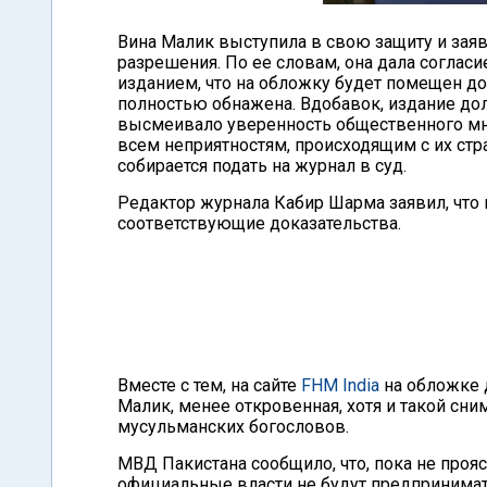
Вина Малик выступила в свою защиту и заяв
разрешения. По ее словам, она дала соглас
изданием, что на обложку будет помещен дос
полностью обнажена. Вдобавок, издание дол
высмеивало уверенность общественного мне
всем неприятностям, происходящим с их стр
собирается подать на журнал в суд.
Редактор журнала Кабир Шарма заявил, что 
соответствующие доказательства.
Вместе с тем, на сайте
FHМ India
на обложке 
Малик, менее откровенная, хотя и такой сн
мусульманских богословов.
МВД Пакистана сообщило, что, пока не проя
официальные власти не будут предпринимат