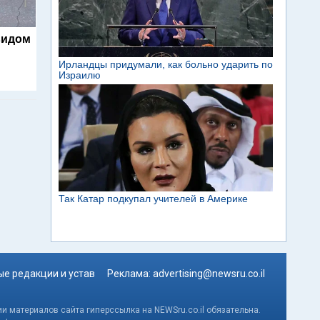
видом
е редакции и устав
Реклама:
advertising@newsru.co.il
и материалов сайта гиперссылка на NEWSru.co.il обязательна.