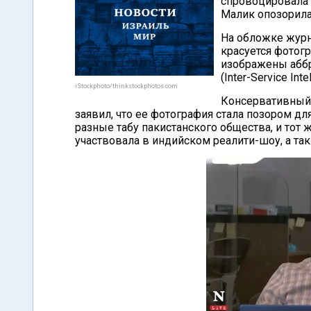
спровоцировала 
Малик опозорила
На обложке журн
красуется фотог
изображены аббр
(Inter-Service Inte
iStockphoto/thinkstockphotos.com
Консервативный 
заявил, что ее фотография стала позором д
разные табу пакистанского общества, и тот 
участвовала в индийском реалити-шоу, а та