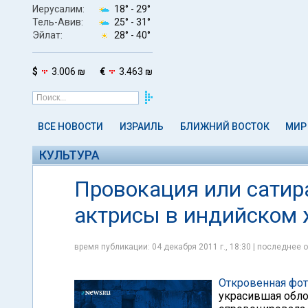
Иерусалим:
18° -
29°
Тель-Авив:
25° -
31°
Эйлат:
28° -
40°
$
3.006 ₪
€
3.463 ₪
ВСЕ НОВОСТИ
ИЗРАИЛЬ
БЛИЖНИЙ ВОСТОК
МИР
КУЛЬТУРА
Провокация или сатира
актрисы в индийском 
время публикации: 04 декабря 2011 г., 18:30 | последнее о
Откровенная фо
украсившая обло