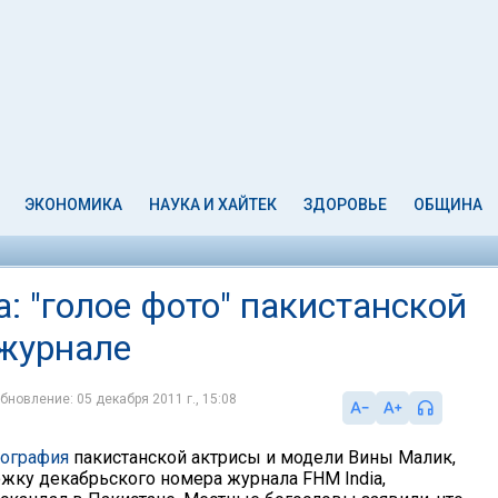
ЭКОНОМИКА
НАУКА И ХАЙТЕК
ЗДОРОВЬЕ
ОБЩИНА
: "голое фото" пакистанской
журнале
бновление: 05 декабря 2011 г., 15:08
тография
пакистанской актрисы и модели Вины Малик,
жку декабрьского номера журнала FHМ India,