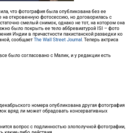
ила, что фотография была опубликована без ее
ие на откровенную фотосессию, но договорилась с
таточно смелый снимок, однако не тот, на котором она
жно было покрыть ее тело аббревиатурой ISI – фото
ния Индии в причастности пакистанской разведки ко
аной, сообщает
The Wall Street Journal
. Теперь актриса
все было согласовано с Малик, и у редакции есть
декабрьского номера опубликована другая фотография
имок вряд ли может обрадовать консервативных
снится вопрос с подлинностью злополучной фотографии,
ь какие-либо действия.