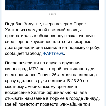
Reuters
Подобно Золушке, вчера вечером Пэрис
Хилтон из гламурной светской львицы
превратилась в обыкновенную заключенную,
свое черное кружевное платье и шикарные
драгоценности она сменила на тюремную робу,
сообщает таблоид
ФАКТnews
.
После вечеринки по случаю вручения
кинонаград MTV, на которой неожиданно для
всех появилась Пэрис, 26-летняя наследница
сразу сдалась в руки полиции. В 23:30 по
местному американскому времени в
воскресенье Хилтон официально начала
отбывать наказание в тюрьме в городе Линвуд,
где ей предстоит провести ближайшие три