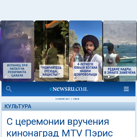
ИСПАНЕЦ ЗРЯ
НАПАЛ НА
РЕЗЕРВИСТА
ЦАХАЛА
04 ИЮНЯ 2007
|
08:08
КУЛЬТУРА
С церемонии вручения
кинонаград MTV Пэрис