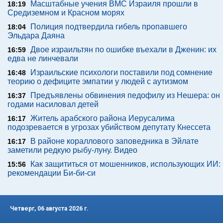
Масштабные учения ВМС Израиля прошли в
18:19
Средиземном и Красном морях
Полиция подтвердила гибель пропавшего
18:04
Эльдара Даяна
Двое израильтян по ошибке въехали в Дженин: их
16:59
едва не линчевали
Израильские психологи поставили под сомнение
16:48
теорию о дефиците эмпатии у людей с аутизмом
Предъявлены обвинения педофилу из Нешера: он
16:37
годами насиловал детей
Житель арабского района Иерусалима
16:17
подозревается в угрозах убийством депутату Кнессета
В районе кораллового заповедника в Эйлате
16:17
заметили редкую рыбу-луну. Видео
Как защититься от мошенников, использующих ИИ:
15:56
рекомендации Би-би-си
Четверг, 06 августа 2026 г.