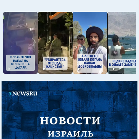
ИСПАНЕЦ ЗРЯ
НАПАЛ НА
РЕЗЕРВИСТА
ЦАХАЛА