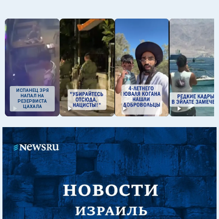
ИСПАНЕЦ ЗРЯ
НАПАЛ НА
РЕЗЕРВИСТА
ЦАХАЛА