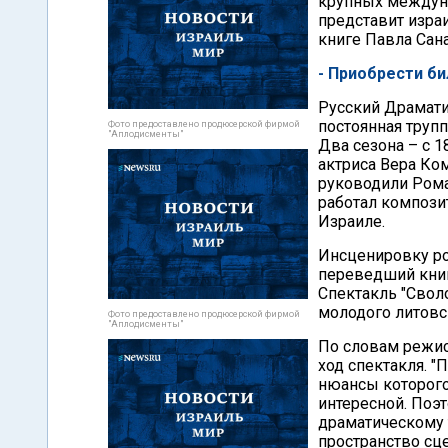
крупных междуна
представит изра
книге Павла Сана
- Приобрести би
Русский Драмати
постоянная трупп
Фото предоставлено продюсерской фирмой
"Аплодисменты"
Два сезона – с 1
актриса Вера Ком
руководили Рома
работал компози
Израиле.
Инсценировку ро
переведший книг
Спектакль "Свол
молодого литовс
Фото предоставлено продюсерской фирмой
"Аплодисменты"
По словам режис
ход спектакля. 
нюансы которого
интересной. Поэ
драматическому 
пространство сце