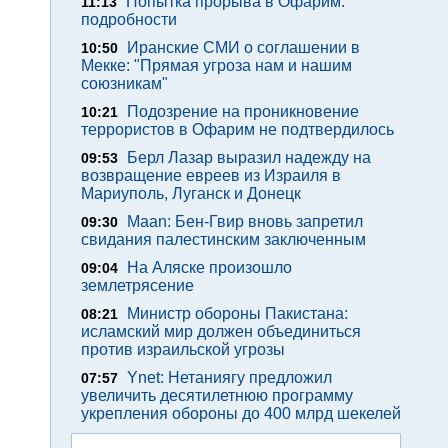
Попытка прорыва в Офарим:
11:13
подробности
Иранские СМИ о соглашении в
10:50
Мекке: "Прямая угроза нам и нашим
союзникам"
Подозрение на проникновение
10:21
террористов в Офарим не подтвердилось
Берл Лазар выразил надежду на
09:53
возвращение евреев из Израиля в
Мариуполь, Луганск и Донецк
Maan: Бен-Гвир вновь запретил
09:30
свидания палестинским заключенным
На Аляске произошло
09:04
землетрясение
Министр обороны Пакистана:
08:21
исламский мир должен объединиться
против израильской угрозы
Ynet: Нетаниягу предложил
07:57
увеличить десятилетнюю программу
укрепления обороны до 400 млрд шекелей