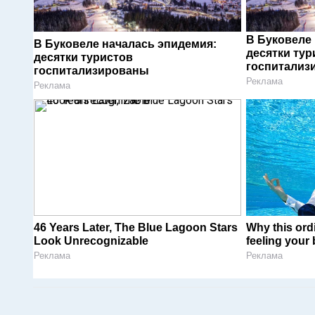
В Буковеле
В Буковеле началась эпидемия:
десятки тур
десятки туристов
госпитализ
госпитализированы
Реклама
Реклама
46 Years Later, The Blue Lagoon Stars
Why this ordi
Look Unrecognizable
feeling your
Реклама
Реклама