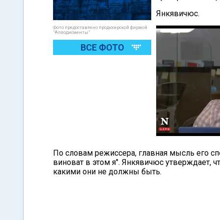
Янкявичюс.
Фото предоставлено продюсерской фирмой
"Аплодисменты"
ВСЕ ФОТО
По словам режиссера, главная мысль его спек
виноват в этом я". Янкявичюс утверждает, 
какими они не должны быть.