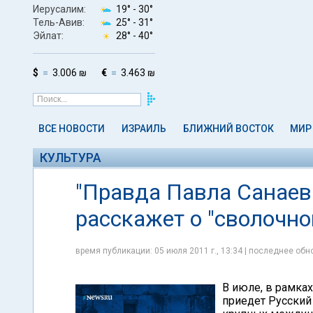
Иерусалим:
19° -
30°
Тель-Авив:
25° -
31°
Эйлат:
28° -
40°
$
3.006 ₪
€
3.463 ₪
ВСЕ НОВОСТИ
ИЗРАИЛЬ
БЛИЖНИЙ ВОСТОК
МИР
КУЛЬТУРА
"Правда Павла Санаева
расскажет о "сволочн
время публикации: 05 июля 2011 г., 13:34 | последнее обно
В июле, в рамка
приедет Русский