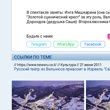
В спектакле заняты: Инга Машкарина (она с
"Золотой сценический крест" за эту роль, В
Дорондов (дедушка Саши). Второклассника 
Будьте с нами:
Telegram
WhatsApp
Facebook
ССЫЛКИ ПО ТЕМЕ
//
https://www.newsru.co.il/
//
Культура
//
21 июня 2011
Русский театр из Вильнюса привозит в Израиль "