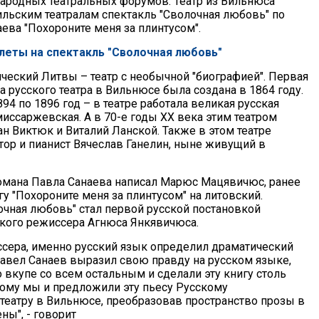
родных театральных форумов. Театр из Вильнюса
ильским театралам спектакль "Сволочная любовь" по
ева "Похороните меня за плинтусом".
леты на спектакль "Сволочная любовь"
ческий Литвы – театр с необычной "биографией". Первая
а русского театра в Вильнюсе была создана в 1864 году.
894 по 1896 год – в театре работала великая русская
иссаржевская. А в 70-е годы XX века этим театром
н Виктюк и Виталий Ланской. Также в этом театре
тор и пианист Вячеслав Ганелин, ныне живущий в
мана Павла Санаева написал Марюс Мацявичюс, ранее
у "Похороните меня за плинтусом" на литовский.
очная любовь" стал первой русской постановкой
кого режиссера Агнюса Янкявичюса.
сера, именно русский язык определил драматический
"Павел Санаев выразил свою правду на русском языке,
 вкупе со всем остальным и сделали эту книгу столь
тому мы и предложили эту пьесу Русскому
театру в Вильнюсе, преобразовав пространство прозы в
ны", - говорит