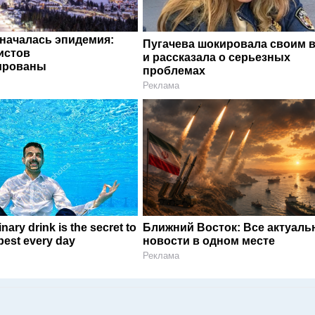
 началась эпидемия:
Пугачева шокировала своим 
истов
и рассказала о серьезных
ированы
проблемах
Реклама
nary drink is the secret to
Ближний Восток: Все актуал
 best every day
новости в одном месте
Реклама