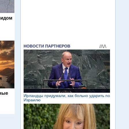
видом
ьные