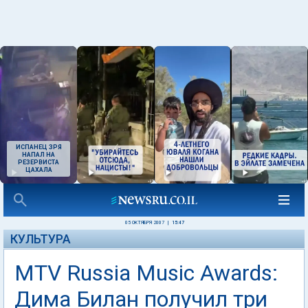
ИСПАНЕЦ ЗРЯ
НАПАЛ НА
РЕЗЕРВИСТА
ЦАХАЛА
05 ОКТЯБРЯ 2007
|
15:47
КУЛЬТУРА
MTV Russia Music Awards:
Дима Билан получил три