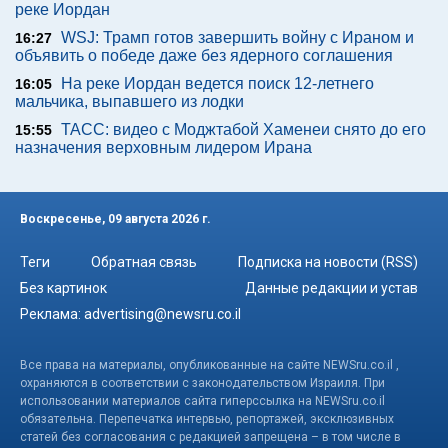
реке Иордан
WSJ: Трамп готов завершить войну с Ираном и
16:27
объявить о победе даже без ядерного соглашения
На реке Иордан ведется поиск 12-летнего
16:05
мальчика, выпавшего из лодки
ТАСС: видео с Моджтабой Хаменеи снято до его
15:55
назначения верховным лидером Ирана
Воскресенье, 09 августа 2026 г.
Теги
Обратная связь
Подписка на новости (RSS)
Без картинок
Данные редакции и устав
Реклама:
advertising@newsru.co.il
Все права на материалы, опубликованные на сайте NEWSru.co.il ,
охраняются в соответствии с законодательством Израиля. При
использовании материалов сайта гиперссылка на NEWSru.co.il
обязательна. Перепечатка интервью, репортажей, эксклюзивных
статей без согласования с редакцией запрещена – в том числе в