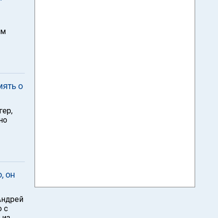
ям
мять о
гер,
но
, он
 Андрей
 с
 из