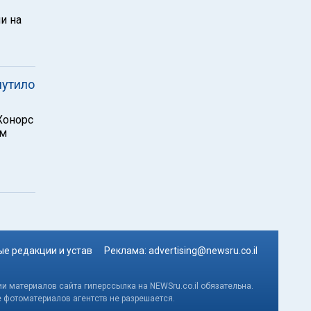
и на
мутило
Хонорс
ем
е редакции и устав
Реклама:
advertising@newsru.co.il
и материалов сайта гиперссылка на NEWSru.co.il обязательна.
е фотоматериалов агентств не разрешается.