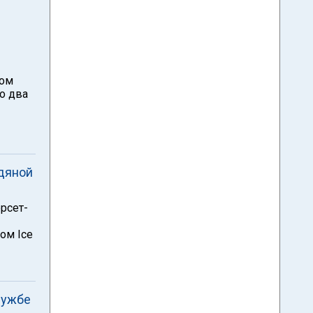
ном
о два
едяной
рсет-
ом Ice
ружбе