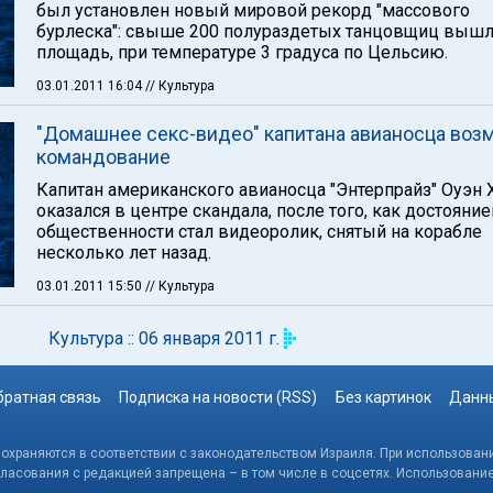
был установлен новый мировой рекорд "массового
бурлеска": свыше 200 полураздетых танцовщиц вышл
площадь, при температуре 3 градуса по Цельсию.
03.01.2011 16:04
// Культура
"Домашнее секс-видео" капитана авианосца воз
командование
Капитан американского авианосца "Энтерпрайз" Оуэн 
оказался в центре скандала, после того, как достояни
общественности стал видеоролик, снятый на корабле
несколько лет назад.
03.01.2011 15:50
// Культура
Культура :: 06 января 2011 г.
братная связь
Подписка на новости (RSS)
Без картинок
Данны
, охраняются в соответствии с законодательством Израиля. При использовани
гласования с редакцией запрещена – в том числе в соцсетях. Использовани