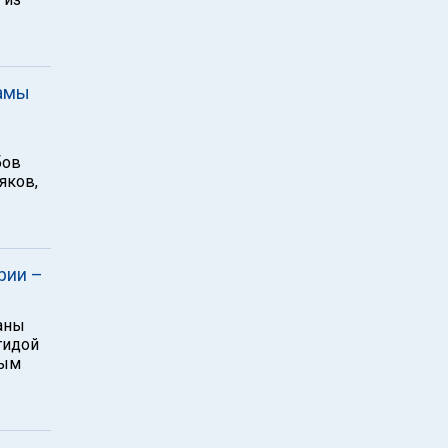
ламы
бов
яков,
рии –
раны
гидой
ным