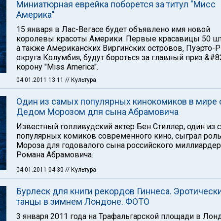
Миниатюрная еврейка поборется за титул "Мисс
Америка"
15 января в Лас-Вегасе будет объявлено имя новой
королевы красоты Америки. Первые красавицы 50 шт
а также Американских Виргинских островов, Пуэрто-Р
округа Колумбия, будут бороться за главный приз &#8
корону "Miss America".
04.01.2011 13:11
// Культура
Один из самых популярных кинокомиков в мире 
Дедом Морозом для сына Абрамовича
Известный голливудский актер Бен Стиллер, один из 
популярных комиков современного кино, сыграл рол
Мороза для годовалого сына российского миллиардер
Романа Абрамовича.
04.01.2011 04:30
// Культура
Бурлеск для книги рекордов Гиннеса. Эротическ
танцы в зимнем Лондоне. ФОТО
3 января 2011 года на Трафальгарской площади в Лон