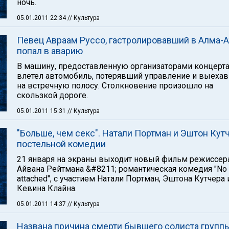
ночь.
05.01.2011 22:34
// Культура
Певец Авраам Руссо, гастролировавший в Алма-А
попал в аварию
В машину, предоставленную организаторами концерта
влетел автомобиль, потерявший управление и выеха
на встречную полосу. Столкновение произошло на
скользкой дороге.
05.01.2011 15:31
// Культура
"Больше, чем секс". Натали Портман и Эштон Кут
постельной комедии
21 января на экраны выходит новый фильм режиссер
Айвана Рейтмана &#8211; романтическая комедия "No 
attached", с участием Натали Портман, Эштона Кутчера 
Кевина Клайна.
05.01.2011 14:37
// Культура
Названа причина смерти бывшего солиста групп