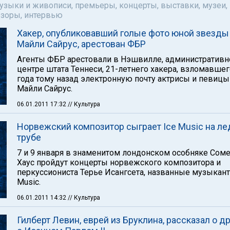
музыки и живописи, премьеры, концерты, выставки, музеи,
бзоры, интервью
Хакер, опубликовавший голые фото юной звезды
Майли Сайрус, арестован ФБР
Агенты ФБР арестовали в Нэшвилле, административ
центре штата Теннеси, 21-летнего хакера, взломавшег
года тому назад электронную почту актрисы и певицы
Майли Сайрус.
06.01.2011 17:32
// Культура
Норвежский композитор сыграет Ice Music на л
трубе
7 и 9 января в знаменитом лондонском особняке Соме
Хаус пройдут концерты норвежского композитора и
перкуссиониста Терье Исангсета, названные музыкант
Music.
06.01.2011 14:32
// Культура
Гилберт Левин, еврей из Бруклина, рассказал о д