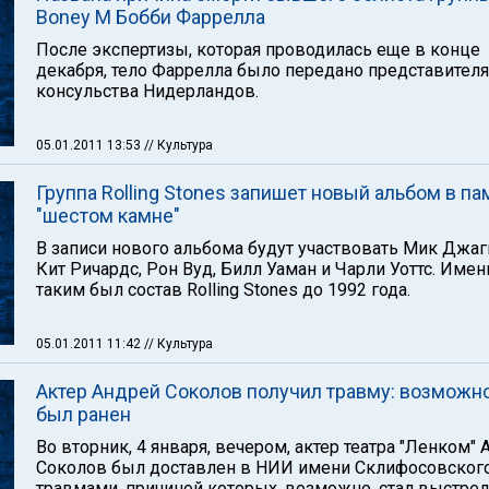
Boney M Бобби Фаррелла
После экспертизы, которая проводилась еще в конце
декабря, тело Фаррелла было передано представител
консульства Нидерландов.
05.01.2011 13:53
// Культура
Группа Rolling Stones запишет новый альбом в па
"шестом камне"
В записи нового альбома будут участвовать Мик Джаг
Кит Ричардс, Рон Вуд, Билл Уаман и Чарли Уоттс. Имен
таким был состав Rolling Stones до 1992 года.
05.01.2011 11:42
// Культура
Актер Андрей Соколов получил травму: возможно
был ранен
Во вторник, 4 января, вечером, актер театра "Ленком"
Соколов был доставлен в НИИ имени Склифосовского
травмами, причиной которых, возможно, стал выстрел