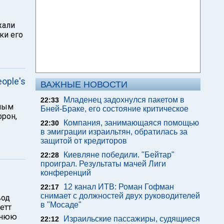
жали
ки его
ople's
ВАЖНЫЕ НОВОСТИ
Младенец задохнулся пакетом в
22:33
ьным
Бней-Браке, его состояние критическое
фрон,
Компания, занимающаяся помощью
22:30
в эмиграции израильтян, обратилась за
защитой от кредиторов
Киевляне победили. "Бейтар"
22:28
проиграл. Результаты мачей Лиги
конференций
12 канал ИТВ: Роман Гофман
22:17
снимает с должностей двух руководителей
вод
в "Мосаде"
етт
однюю
Израильские пассажиры, судящиеся
22:12