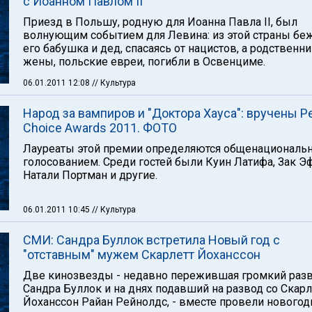
с Иоанном Павлом II
Приезд в Польшу, родную для Иоанна Павла II, был
волнующим событием для Левина: из этой страны бе
его бабушка и дед, спасаясь от нацистов, а родственни
жены, польские евреи, погибли в Освенциме.
06.01.2011 12:08
// Культура
Народ за вампиров и "Доктора Хауса": вручены Pe
Choice Awards 2011. ФОТО
Лауреаты этой премии определяются общенационал
голосованием. Среди гостей были Куин Латифа, Зак Э
Натали Портман и другие.
06.01.2011 10:45
// Культура
СМИ: Сандра Буллок встретила Новый год с
"отставным" мужем Скарлетт Йоханссон
Две кинозвезды - недавно пережившая громкий раз
Сандра Буллок и на днях подавший на развод со Скарл
Йоханссон Райан Рейнолдс, - вместе провели новог