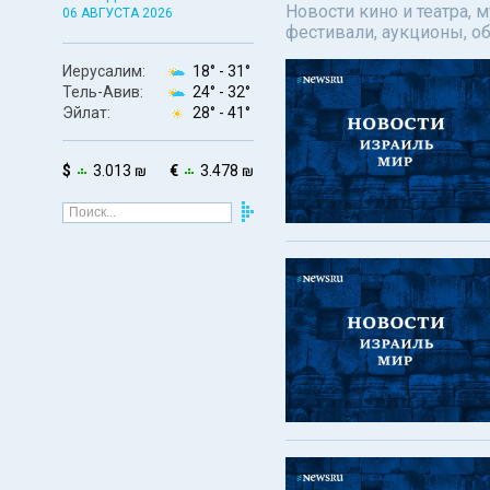
Новости кино и театра, 
06 АВГУСТА 2026
фестивали, аукционы, о
Иерусалим:
18° -
31°
Тель-Авив:
24° -
32°
Эйлат:
28° -
41°
$
3.013 ₪
€
3.478 ₪