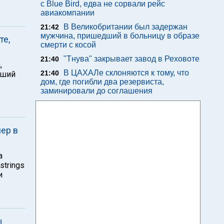
с Blue Bird, едва не сорвали рейс
авиакомпании
В Великобритании был задержан
21:42
мужчина, пришедший в больницу в образе
те,
смерти с косой
"Тнува" закрывает завод в Реховоте
21:40
,
В ЦАХАЛе склоняются к тому, что
21:40
вший
дом, где погибли два резервиста,
заминировали до соглашения
чер в
а
strings
и
ы