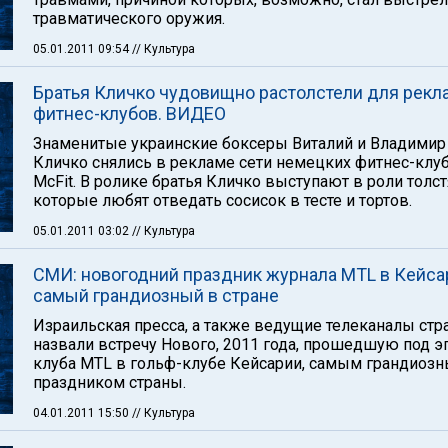
травматического оружия.
05.01.2011 09:54
// Культура
Братья Кличко чудовищно растолстели для рек
фитнес-клубов. ВИДЕО
Знаменитые украинские боксеры Виталий и Владимир
Кличко снялись в рекламе сети немецких фитнес-клу
McFit. В ролике братья Кличко выступают в роли толст
которые любят отведать сосисок в тесте и тортов.
05.01.2011 03:02
// Культура
СМИ: новогодний праздник журнала MTL в Кейса
самый грандиозный в стране
Израильская пресса, а также ведущие телеканалы ст
назвали встречу Нового, 2011 года, прошедшую под э
клуба MTL в гольф-клубе Кейсарии, самым грандиоз
праздником страны.
04.01.2011 15:50
// Культура