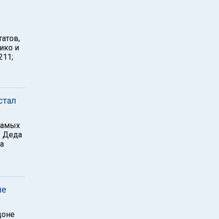
атов,
ико и
211;
стал
самых
ь Деда
а
ие
доне