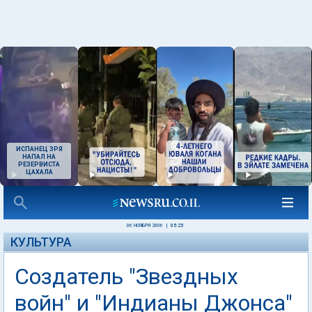
ИСПАНЕЦ ЗРЯ
НАПАЛ НА
РЕЗЕРВИСТА
ЦАХАЛА
06 НОЯБРЯ 2006
|
05:25
КУЛЬТУРА
Создатель "Звездных
войн" и "Индианы Джонса"