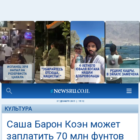
ИСПАНЕЦ ЗРЯ
НАПАЛ НА
РЕЗЕРВИСТА
ЦАХАЛА
07 ДЕКАБРЯ 2009
|
19:12
КУЛЬТУРА
Саша Барон Коэн может
заплатить 70 млн фунтов