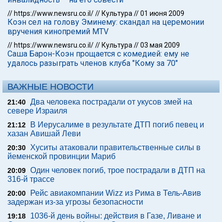
//
https://www.newsru.co.il/
//
Культура
//
01 июня 2009
Коэн сел на голову Эминему: скандал на церемонии
вручения кинопремий MTV
//
https://www.newsru.co.il/
//
Культура
//
03 мая 2009
Саша Барон-Коэн прощается с комедией: ему не
удалось разыграть членов клуба "Кому за 70"
ВАЖНЫЕ НОВОСТИ
Два человека пострадали от укусов змей на
21:40
севере Израиля
В Иерусалиме в результате ДТП погиб певец и
21:12
хазан Авишай Леви
Хуситы атаковали правительственные силы в
20:30
йеменской провинции Мариб
Один человек погиб, трое пострадали в ДТП на
20:09
316-й трассе
Рейс авиакомпании Wizz из Рима в Тель-Авив
20:00
задержан из-за угрозы безопасности
1036-й день войны: действия в Газе, Ливане и
19:18