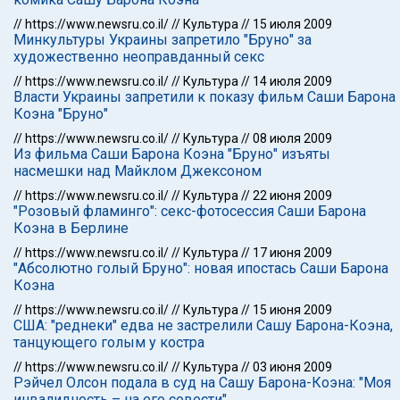
//
https://www.newsru.co.il/
//
Культура
//
15 июля 2009
Минкультуры Украины запретило "Бруно" за
художественно неоправданный секс
//
https://www.newsru.co.il/
//
Культура
//
14 июля 2009
Власти Украины запретили к показу фильм Саши Барона
Коэна "Бруно"
//
https://www.newsru.co.il/
//
Культура
//
08 июля 2009
Из фильма Саши Барона Коэна "Бруно" изъяты
насмешки над Майклом Джексоном
//
https://www.newsru.co.il/
//
Культура
//
22 июня 2009
"Розовый фламинго": секс-фотосессия Саши Барона
Коэна в Берлине
//
https://www.newsru.co.il/
//
Культура
//
17 июня 2009
"Абсолютно голый Бруно": новая ипостась Саши Барона
Коэна
//
https://www.newsru.co.il/
//
Культура
//
15 июня 2009
США: "реднеки" едва не застрелили Сашу Барона-Коэна,
танцующего голым у костра
//
https://www.newsru.co.il/
//
Культура
//
03 июня 2009
Рэйчел Олсон подала в суд на Сашу Барона-Коэна: "Моя
инвалидность – на его совести"