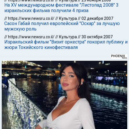
//
https://www.newsru.co.il/
//
Культура
//
23 ноября 2008
На XV международном фестивале "Листопад 2008" 3
израильских фильма получили 4 приза
//
https://www.newsru.co.il/
//
Культура
//
02 декабря 2007
Сасон Габай получил европейский "Оскар" за лучшую
мужскую роль
//
https://www.newsru.co.il/
//
Культура
//
30 октября 2007
Израильский фильм "Визит оркестра" покорил публику и
жюри Токийского кинофестиваля