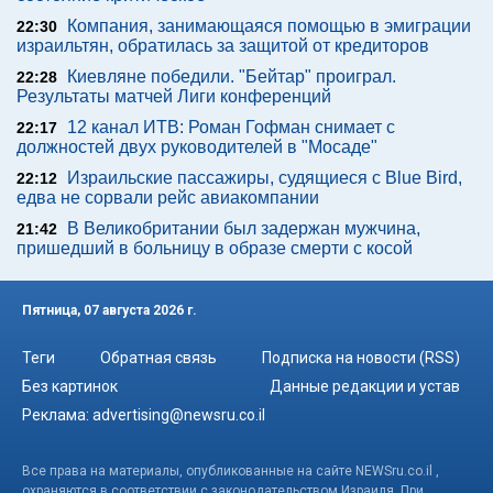
Компания, занимающаяся помощью в эмиграции
22:30
израильтян, обратилась за защитой от кредиторов
Киевляне победили. "Бейтар" проиграл.
22:28
Результаты матчей Лиги конференций
12 канал ИТВ: Роман Гофман снимает с
22:17
должностей двух руководителей в "Мосаде"
Израильские пассажиры, судящиеся с Blue Bird,
22:12
едва не сорвали рейс авиакомпании
В Великобритании был задержан мужчина,
21:42
пришедший в больницу в образе смерти с косой
Пятница, 07 августа 2026 г.
Теги
Обратная связь
Подписка на новости (RSS)
Без картинок
Данные редакции и устав
Реклама:
advertising@newsru.co.il
Все права на материалы, опубликованные на сайте NEWSru.co.il ,
охраняются в соответствии с законодательством Израиля. При