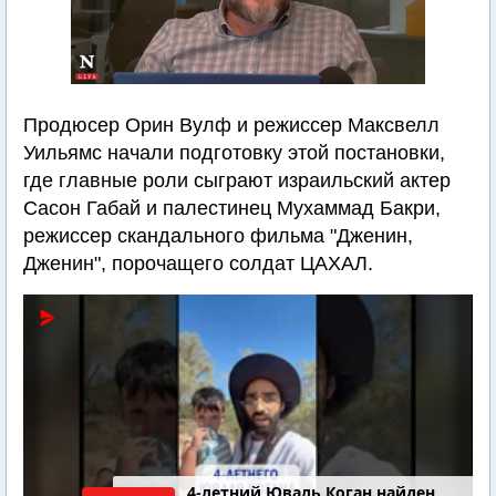
Продюсер Орин Вулф и режиссер Максвелл
Уильямс начали подготовку этой постановки,
где главные роли сыграют израильский актер
Сасон Габай и палестинец Мухаммад Бакри,
режиссер скандального фильма "Дженин,
Дженин", порочащего солдат ЦАХАЛ.
4-летний Юваль Коган найден