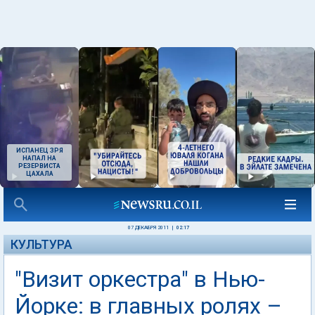
ИСПАНЕЦ ЗРЯ
НАПАЛ НА
РЕЗЕРВИСТА
ЦАХАЛА
07 ДЕКАБРЯ 2011
|
02:17
КУЛЬТУРА
"Визит оркестра" в Нью-
Йорке: в главных ролях –