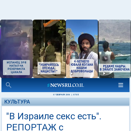
ИСПАНЕЦ ЗРЯ
НАПАЛ НА
РЕЗЕРВИСТА
ЦАХАЛА
07 ФЕВРАЛЯ 2008
|
07:05
КУЛЬТУРА
"В Израиле секс есть".
РЕПОРТАЖ с