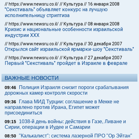
//
https://www.newsru.co.il/
//
Культура
//
16 января 2008
"Секстиваль" объявляет конкурс на лучшую
исполнительницу стриптиза
//
https://www.newsru.co.il/
//
Культура
//
08 января 2008
Кризис и национальные особенности израильской
индустрии XXX
//
https://www.newsru.co.il/
//
Культура
//
30 декабря 2007
Открылся сайт израильской ярмарки-шоу "Секстиваль"
//
https://www.newsru.co.il/
//
Культура
//
27 декабря 2007
Первый "Секстиваль" пройдет в Израиле в феврале
ВАЖНЫЕ НОВОСТИ
Полиция Израиля снизит пороги срабатывания
09:46
дорожных камер контроля скорости
Глава МИД Турции: соглашение в Мекке не
09:36
направлено против Ирана, Египет может
присоединиться
1038-й день войны: действия в Газе, Ливане и
09:15
Сирии, операции в Иудее и Самарии
"Калькалист": система лазерной ПРО "Ор Эйтан"
08:50