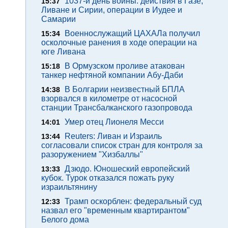
1037-й день войны: действия в Газе,
15:37
Ливане и Сирии, операции в Иудее и
Самарии
Военнослужащий ЦАХАЛа получил
15:34
осколочные ранения в ходе операции на
юге Ливана
В Ормузском проливе атакован
15:18
танкер нефтяной компании Абу-Даби
В Болгарии неизвестный БПЛА
14:38
взорвался в километре от насосной
станции Трансбалканского газопровода
Умер отец Лионеля Месси
14:01
Reuters: Ливан и Израиль
13:44
согласовали список стран для контроля за
разоружением "Хизбаллы"
Дзюдо. Юношеский европейский
13:33
кубок. Турок отказался пожать руку
израильтянину
Трамп оскорблен: федеральный суд
12:33
назвал его "временным квартирантом"
Белого дома