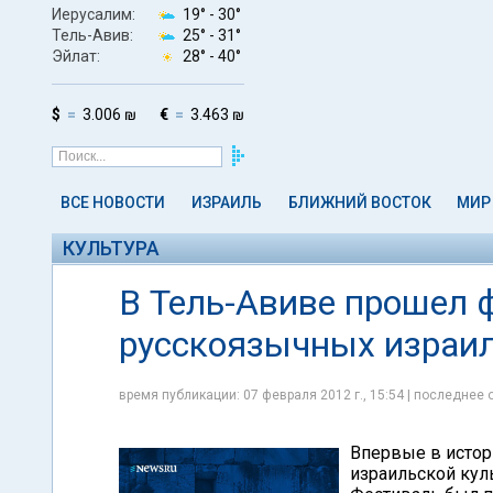
Иерусалим:
19° -
30°
Тель-Авив:
25° -
31°
Эйлат:
28° -
40°
$
3.006 ₪
€
3.463 ₪
ВСЕ НОВОСТИ
ИЗРАИЛЬ
БЛИЖНИЙ ВОСТОК
МИР
КУЛЬТУРА
В Тель-Авиве прошел 
русскоязычных израи
время публикации: 07 февраля 2012 г., 15:54 | последнее 
Впервые в истор
израильской куль