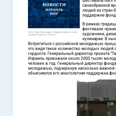
Фестиваль был п
своеобразной яр
людей из стран 
поддержке фонда
В рамках традиц
фестивале приня
Фото Гиди Авинаари. Предоставлено пресс-
художники, диза
службой проекта "Таглит"
кулинарии. В нын
Встретиться с российской молодежью пришл
что видя такое количество молодых людей 
гордости. Генеральный директор проекта "Та
Израиль приезжали около 2000 тысяч молоды
человек в год. Генеральный директор фонда
молодежью, подчеркнув насколько важной сч
объясняется его многолетняя поддержка фон