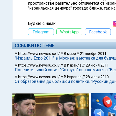
пространстве разительно отличается от изр
"израильская цензура" гораздо ближе, так к
Будьте с нами:
Telegram
WhatsApp
Facebook
ССЫЛКИ ПО ТЕМЕ
//
https://www.newsru.co.il/
//
В мире
//
21 ноября 2011
"Израиль Expo 2011" в Москве: выставка для буду
//
https://www.newsru.co.il/
//
В Израиле
//
28 июня 2011
Попечительский совет "Сохнута" ознакомился с "Ве
//
https://www.newsru.co.il/
//
В Израиле
//
28 июля 2010
От образования до большой политики. "Русский день