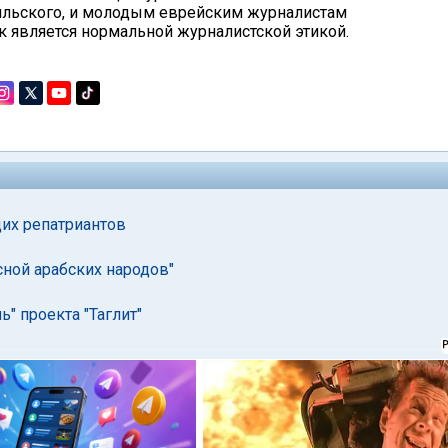
аильского, и молодым еврейским журналистам
ак является нормальной журналистской этикой.
щих репатриантов
сной арабских народов"
" проекта "Таглит"