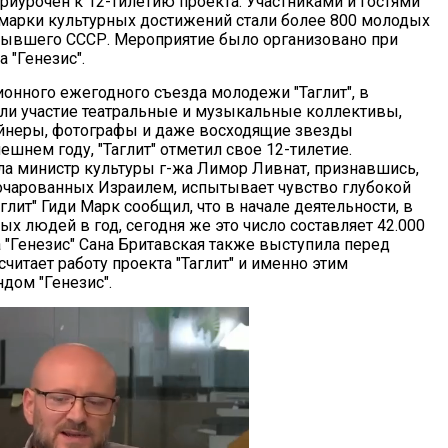
риурочен к 12-тилетию проекта. Участниками и гостями
марки культурных достижений стали более 800 молодых
бывшего СССР. Мероприятие было организовано при
 "Генезис".
ионного ежегодного съезда молодежи "Таглит", в
ли участие театральные и музыкальные коллективы,
йнеры, фотографы и даже восходящие звезды
ешнем году, "Таглит" отметил свое 12-тилетие.
а министр культуры г-жа Лимор Ливнат, признавшись,
очарованных Израилем, испытывает чувство глубокой
глит" Гиди Марк сообщил, что в начале деятельности, в
х людей в год, сегодня же это число составляет 42.000
 "Генезис" Сана Бритавская также выступила перед
итает работу проекта "Таглит" и именно этим
дом "Генезис".