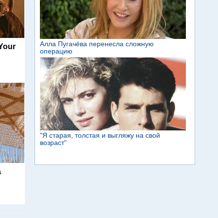
 Your
а