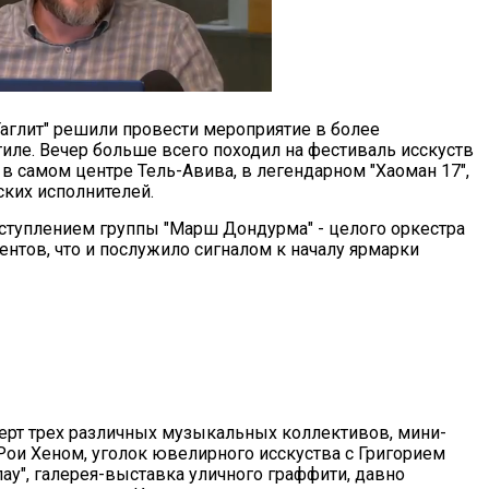
Таглит" решили провести мероприятие в более
ле. Вечер больше всего походил на фестиваль исскуств
в самом центре Тель-Авива, в легендарном "Хаоман 17",
ских исполнителей.
ступлением группы "Марш Дондурма" - целого оркестра
ентов, что и послужило сигналом к началу ярмарки
ерт трех различных музыкальных коллективов, мини-
 Рои Хеном, уголок ювелирного исскуства с Григорием
ау", галерея-выставка уличного граффити, давно