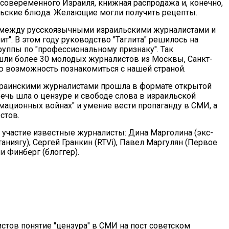
совеременного Израиля, книжная распродажа и, конечно,
льские блюда. Желающие могли получить рецепты.
а между русскоязычными израильскими журналистами и
ит". В этом году руководство "Таглита" решилось на
уппы по "профессиональному признаку". Так
ошли более 30 молодых журналистов из Москвы, Санкт-
ю возможность познакомиться с нашей страной.
раинскими журналистами прошла в формате открытой
 речь шла о цензуре и свободе слова в израильской
мационных войнах" и умение вести пропаганду в СМИ, а
стов.
 участие известные журналисты: Дина Марголина (экс-
ниягу), Сергей Гранкин (RTVi), Павел Маргулян (Первое
и Финберг (блоггер).
стов понятие "цензура" в СМИ на пост советском