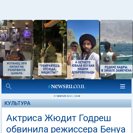
ИСПАНЕЦ ЗРЯ
НАПАЛ НА
РЕЗЕРВИСТА
ЦАХАЛА
07 ФЕВРАЛЯ 2024
|
03:48
КУЛЬТУРА
Актриса Жюдит Годреш
обвинила режиссера Бенуа