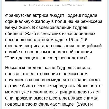
AP Photo/Petros Giannakouris, AP Photo/Michael Sohn
Французская актриса Жюдит Годреш подала
официальную жалобу в полицию на режиссера
Бенуа Жако. В своем заявлении Годреш
обвиняет Жако в "жестоких изнасилованиях
несовершеннолетней младше 15 лет". 6
февраля актриса дала показания полицейской
службе по вопросам ювенальной юстиции
"Бригада защиты несовершеннолетних".
Несколько недель назад Годреш заявила
прессе, что ее отношения с режиссером
начались в конце восьмидесятых годов, когда
актрисе было всего четырнадцать. Жако на тот
момент уже исполнилось тридцать девять лет.
Они прожили вместе шесть лет. Жако снимал
Годреш в своих фильмах "Нищие" (1988) и