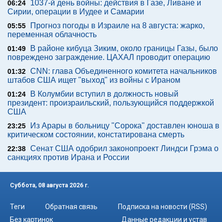
1037-й день войны: действия в Газе, Ливане и
06:24
Сирии, операции в Иудее и Самарии
Прогноз погоды в Израиле на 8 августа: жарко,
05:55
переменная облачность
В районе кибуца Зиким, около границы Газы, было
01:49
повреждено заграждение. ЦАХАЛ проводит операцию
CNN: глава Объединенного комитета начальников
01:32
штабов США ищет "выход" из войны с Ираном
В Колумбии вступил в должность новый
01:24
президент: произраильский, пользующийся поддержкой
США
Из Арары в больницу "Сорока" доставлен юноша в
23:25
критическом состоянии, констатирована смерть
Сенат США одобрил законопроект Линдси Грэма о
22:38
санкциях против Ирана и России
Суббота, 08 августа 2026 г.
Теги
Обратная связь
Подписка на новости (RSS)
Без картинок
Данные редакции и устав