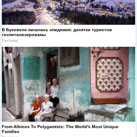
В Буковеле началась эпидемия: десятки туристов
госпитализированы
Реклама
From Albinos To Polygamists: The World's Most Unique
Families