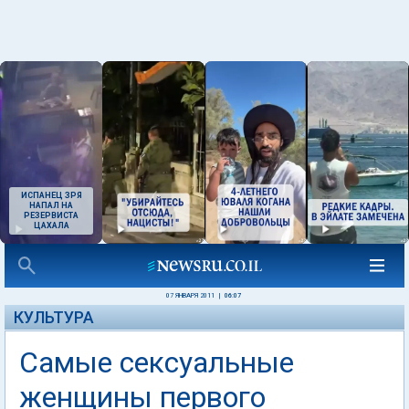
ИСПАНЕЦ ЗРЯ
НАПАЛ НА
РЕЗЕРВИСТА
ЦАХАЛА
07 ЯНВАРЯ 2011
|
06:07
КУЛЬТУРА
Самые сексуальные
женщины первого