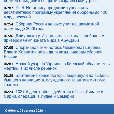
должен объединиться против израильской угрозы
Ynet: Нетаниягу предложил увеличить
07:57
десятилетнюю программу укрепления обороны до 400
млрд шекелей
Сборная России не выступит на шахматной
07:54
олимпиаде 2026 года
Джиу-джитсу. Израильтянка стала серебряным
07:36
призером чемпионата мира в Абу-Даби
Спортивная гимнастика. Чемпионат Европы.
07:05
Власти Хорватии не выдали визы лидерам сборной
России
Ночной удар по Украине: в Киевской области есть
06:51
жертвы, в их числе ребенок
Британские консерваторы выдвинули на выборы
06:29
бывшего неонациста, осужденного за антисемитскую
травлю
1037-й день войны: действия в Газе, Ливане и
06:24
Сирии, операции в Иудее и Самарии
Суббота, 08 августа 2026 г.