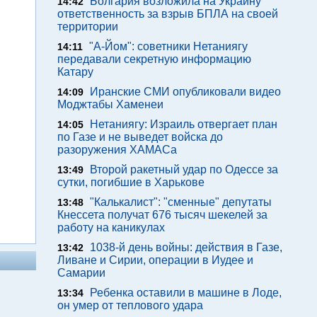
Болгария возложила на Украину
14:42
ответственность за взрыв БПЛА на своей
территории
"А-Йом": советники Нетаниягу
14:11
передавали секретную информацию
Катару
Иранские СМИ опубликовали видео
14:09
Моджтабы Хаменеи
Нетаниягу: Израиль отвергает план
14:05
по Газе и не выведет войска до
разоружения ХАМАСа
Второй ракетный удар по Одессе за
13:49
сутки, погибшие в Харькове
"Калькалист": "сменные" депутаты
13:48
Кнессета получат 676 тысяч шекелей за
работу на каникулах
1038-й день войны: действия в Газе,
13:42
Ливане и Сирии, операции в Иудее и
Самарии
Ребенка оставили в машине в Лоде,
13:34
он умер от теплового удара