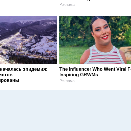
Реклама
 началась эпидемия:
The Influencer Who Went Viral F
истов
Inspiring GRWMs
ированы
Реклама