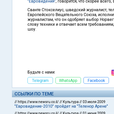
"Евровидения"
, говорится, что скорее всего
Сванте Стокселиус, шведский журналист, т
Европейского Вещательного Союза, исполни
журналистам, что он одобряет выбор Норвеги
слову техники и отвечает всем требования
шоу.
Будьте с нами:
Telegram
WhatsApp
Facebook
ССЫЛКИ ПО ТЕМЕ
//
https://www.newsru.co.il/
//
Культура
//
03 июля 2009
"Евровидение-2010" пройдет на "Теленор Арене"
//
https://www.newsru.co.il/
//
Культура
//
01 июня 2009