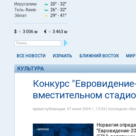
Иерусалим:
20° -
32°
Тель-Авив:
26° -
32°
Эйлат:
29° -
41°
$
3.006 ₪
€
3.463 ₪
ВСЕ НОВОСТИ
ИЗРАИЛЬ
БЛИЖНИЙ ВОСТОК
МИР
КУЛЬТУРА
Конкурс "Евровидение
вместительном стадио
время публикации: 07 июля 2009 г., 13:59 | последнее обно
Норвегия опреде
"Евровидение-20