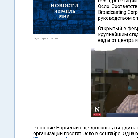
(EBU), репетиции
Осло. Соответст
Broadcasting Cor
руководством сп
Открытый в февра
крупнейшим стад
skyscrapercity.com
езды от центра и
Решение Норвегии еще должны утвердить в
организации посетят Осло в сентябре. Одна