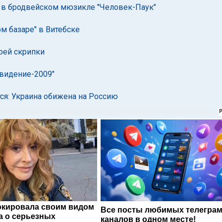
и в бродвейском мюзикле "Человек-Паук"
м базаре" в Витебске
оей скрипки
овидение-2009"
ся: Украина обижена на Россию
окировала своим видом
Все посты любимых телегра
а о серьезных
каналов в одном месте!