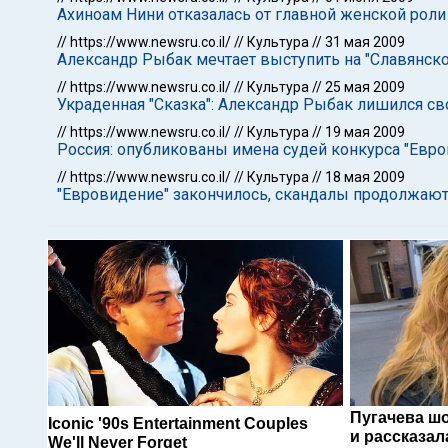
Ахиноам Нини отказалась от главной женской рол
//
https://www.newsru.co.il/
//
Культура
//
31 мая 2009
Александр Рыбак мечтает выступить на "Славянско
//
https://www.newsru.co.il/
//
Культура
//
25 мая 2009
Украденная "Сказка": Александр Рыбак лишился св
//
https://www.newsru.co.il/
//
Культура
//
19 мая 2009
Россия: опубликованы имена судей конкурса "Евр
//
https://www.newsru.co.il/
//
Культура
//
18 мая 2009
"Евровидение" закончилось, скандалы продолжают
Пугачева ш
Iconic '90s Entertainment Couples
и рассказал
We'll Never Forget