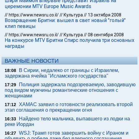
Шири Маймон впервые представит Израиль на
церемонии MTV Europe Music Awards
//
https://www.newsru.co.il/
//
Культура
//
13 октября 2008
Возвращение Бритни: вышел в свет новый "голый"
клип певицы
//
https://www.newsru.co.il/
//
Культура
//
08 сентября 2008
На конкурсе MTV Бритни Спирс получила три основных
награды
ВАЖНЫЕ НОВОСТИ
В Сирии, недалеко от границы с Израилем,
18:08
задержана ячейка "Исламского государства"
Полиция задержала подозреваемую, заводившую
17:29
под видом мужчины романтические отношения с
женщинами
ХАМАС заявил о готовности реализовать второй
17:12
этап соглашения о прекращении огня
Найдено тело мальчика, выпавшего из лодки на
16:33
реке Иордан
WSJ: Трамп готов завершить войну с Ираном и
16:27
объявить о победе даже без ядерного соглашения