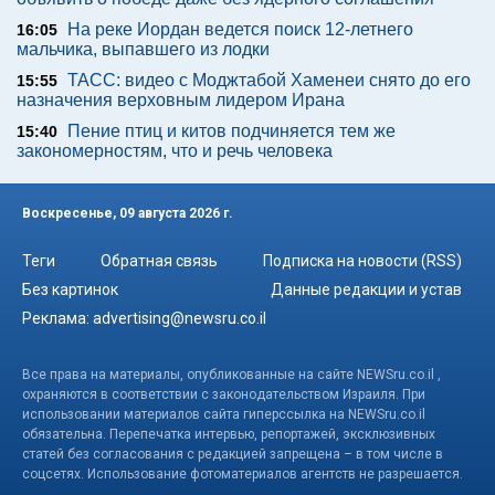
На реке Иордан ведется поиск 12-летнего
16:05
мальчика, выпавшего из лодки
ТАСС: видео с Моджтабой Хаменеи снято до его
15:55
назначения верховным лидером Ирана
Пение птиц и китов подчиняется тем же
15:40
закономерностям, что и речь человека
Воскресенье, 09 августа 2026 г.
Теги
Обратная связь
Подписка на новости (RSS)
Без картинок
Данные редакции и устав
Реклама:
advertising@newsru.co.il
Все права на материалы, опубликованные на сайте NEWSru.co.il ,
охраняются в соответствии с законодательством Израиля. При
использовании материалов сайта гиперссылка на NEWSru.co.il
обязательна. Перепечатка интервью, репортажей, эксклюзивных
статей без согласования с редакцией запрещена – в том числе в
соцсетях. Использование фотоматериалов агентств не разрешается.