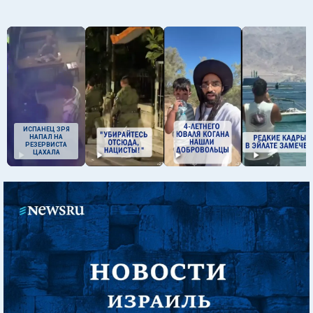
ИСПАНЕЦ ЗРЯ
НАПАЛ НА
РЕЗЕРВИСТА
ЦАХАЛА