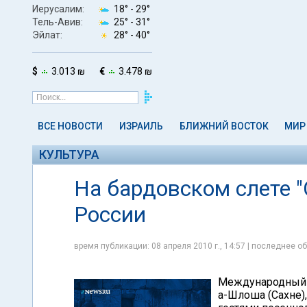
Иерусалим:
18° -
29°
Тель-Авив:
25° -
31°
Эйлат:
28° -
40°
$
3.013 ₪
€
3.478 ₪
ВСЕ НОВОСТИ
ИЗРАИЛЬ
БЛИЖНИЙ ВОСТОК
МИР
КУЛЬТУРА
На бардовском слете "
России
время публикации: 08 апреля 2010 г., 14:57 | последнее об
Международный б
а-Шлоша (Сахне)