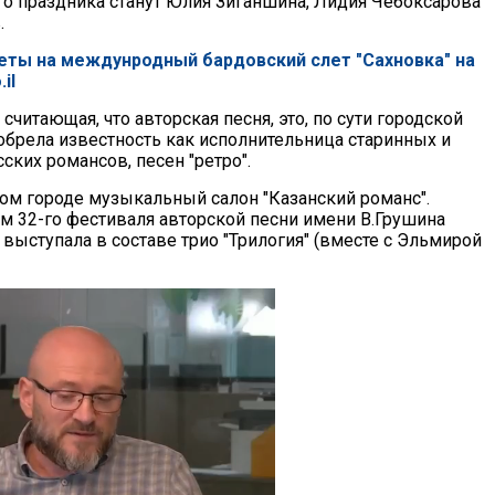
го праздника станут Юлия Зиганшина, Лидия Чебоксарова
.
еты на междунродный бардовский слет "Сахновка" на
il
считающая, что авторская песня, это, по сути городской
 обрела известность как исполнительница старинных и
ких романсов, песен "ретро".
ом городе музыкальный салон "Казанский романс".
ом 32-го фестиваля авторской песни имени В.Грушина
 выступала в составе трио "Трилогия" (вместе с Эльмирой