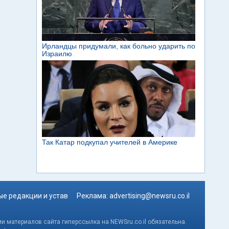
е редакции и устав
Реклама:
advertising@newsru.co.il
и материалов сайта гиперссылка на NEWSru.co.il обязательна.