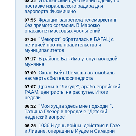
Итальянский суд отменил сделку по
08:32
поставке израильского радара для
аэропорта Фьюмичино
Франция запретила телемаркетинг
07:55
без прямого согласия. В Марокко
опасаются массовых увольнений
"Мекорот" обратилась в БАГАЦ с
07:36
петицией против правительства и
муниципалитетов
В районе Бат-Яма утонул молодой
07:17
мужчина
Около Бейт-Шемеша автомобиль
07:09
насмерть сбил велосипедиста
Драмы в "Ликуде", арабо-еврейский
07:07
РААМ, центристы на распутье. Итоги
недели
"Моя хуцпа здесь мне подходит".
06:32
Татьяна Глезер в передаче "Детский
недетский вопрос"
1036-й день войны: действия в Газе
06:25
и Ливане, операции в Иудее и Самарии