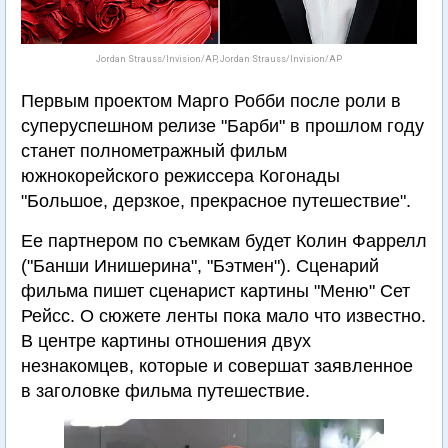
Jordan Strauss/Invision/AP, Jordan Strauss/Invision/AP
Первым проектом Марго Робби после роли в
суперуспешном релизе "Барби" в прошлом году
станет полнометражный фильм
южнокорейского режиссера Когонады
"Большое, дерзкое, прекрасное путешествие".
Ее партнером по съемкам будет Колин Фаррелл
("Банши Инишерина", "Бэтмен"). Сценарий
фильма пишет сценарист картины "Меню" Сет
Рейсс. О сюжете ленты пока мало что известно.
В центре картины отношения двух
незнакомцев, которые и совершат заявленное
в заголовке фильма путешествие.