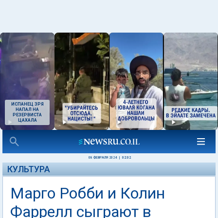
ИСПАНЕЦ ЗРЯ
НАПАЛ НА
РЕЗЕРВИСТА
ЦАХАЛА
08 ФЕВРАЛЯ 2024
|
02:02
КУЛЬТУРА
Марго Робби и Колин
Фаррелл сыграют в