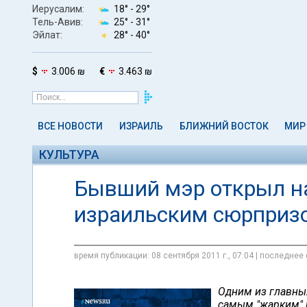
Иерусалим:
18° -
29°
Тель-Авив:
25° -
31°
Эйлат:
28° -
40°
$
3.006 ₪
€
3.463 ₪
ВСЕ НОВОСТИ
ИЗРАИЛЬ
БЛИЖНИЙ ВОСТОК
МИР
КУЛЬТУРА
Бывший мэр открыл на
израильским сюрприз
время публикации: 08 сентября 2011 г., 07:04 | последнее 
Одним из главных
самым "жарким" и