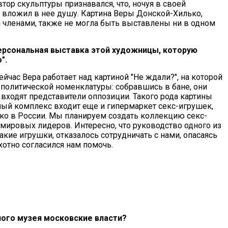
тор скульптуры признавался, что, ночуя в своей
ак вложил в нее душу. Картина Веры Донской-Хилько,
 членами, также не могла быть выставлены ни в одном
персональная выставка этой художницы, которую
".
ейчас Вера работает над картиной "Не ждали?", на которой
олитической номенклатуры: собравшись в бане, они
 входят представители оппозиции. Такого рода картины
ный комплекс входит еще и гипермаркет секс-игрушек,
ько в России. Мы планируем создать коллекцию секс-
мировых лидеров. Интересно, что руководство одного из
акие игрушки, отказалось сотрудничать с нами, опасаясь
хотно согласился нам помочь.
ного музея московские власти?