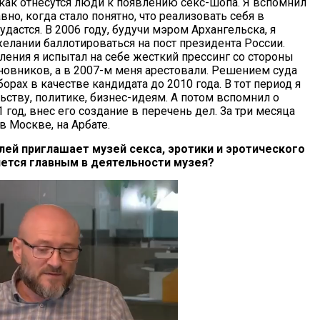
 как отнесутся люди к появлению секс-шопа. Я вспомнил
авно, когда стало понятно, что реализовать себя в
удастся. В 2006 году, будучи мэром Архангельска, я
желании баллотироваться на пост президента России.
ления я испытал на себе жесткий прессинг со стороны
овников, а в 2007-м меня арестовали. Решением суда
рах в качестве кандидата до 2010 года. В тот период я
ьству, политике, бизнес-идеям. А потом вспомнил о
1 год, внес его создание в перечень дел. За три месяца
в Москве, на Арбате.
елей приглашает музей секса, эротики и эротического
ляется главным в деятельности музея?