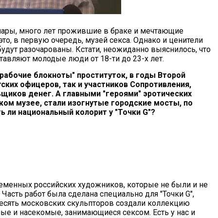
 пары, много лет прожившие в браке и мечтающие
это, в первую очередь, музей секса. Однако и ценители
 будут разочарованы. Кстати, неожиданно выяснилось, что
авляют молодые люди от 18-ти до 23-х лет.
рабочие блокноты" проституток, в годы Второй
ских офицеров, так и участников Сопротивления,
льщиков денег. А главными "героями" эротических
ом музее, стали изогнутые городские мосты, по
ь ли национальный колорит у "Точки G"?
еменных российских художников, которые не были и не
Часть работ была сделана специально для "Точки G",
 Десять московских скульпторов создали коллекцию
ые и насекомые, занимающиеся сексом. Есть у нас и