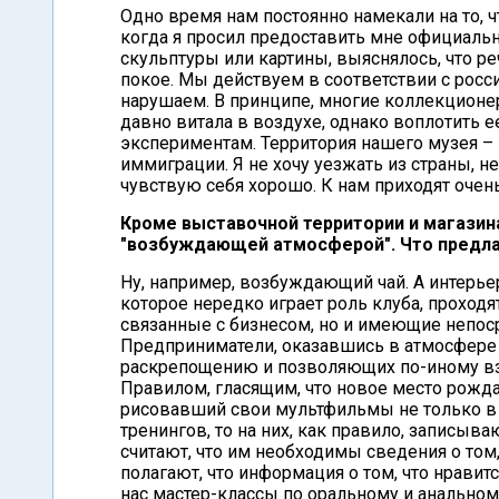
Одно время нам постоянно намекали на то, чт
когда я просил предоставить мне официал
скульптуры или картины, выяснялось, что ре
покое. Мы действуем в соответствии с росс
нарушаем. В принципе, многие коллекционер
давно витала в воздухе, однако воплотить ее
экспериментам. Территория нашего музея – э
иммиграции. Я не хочу уезжать из страны, не
чувствую себя хорошо. К нам приходят оче
Кроме выставочной территории и магазина
"возбуждающей атмосферой". Что предла
Ну, например, возбуждающий чай. А интерье
которое нередко играет роль клуба, проходя
связанные с бизнесом, но и имеющие непос
Предприниматели, оказавшись в атмосфере 
раскрепощению и позволяющих по-иному вз
Правилом, гласящим, что новое место рожда
рисовавший свои мультфильмы не только в оф
тренингов, то на них, как правило, записы
считают, что им необходимы сведения о том
полагают, что информация о том, что нравитс
нас мастер-классы по оральному и анальном