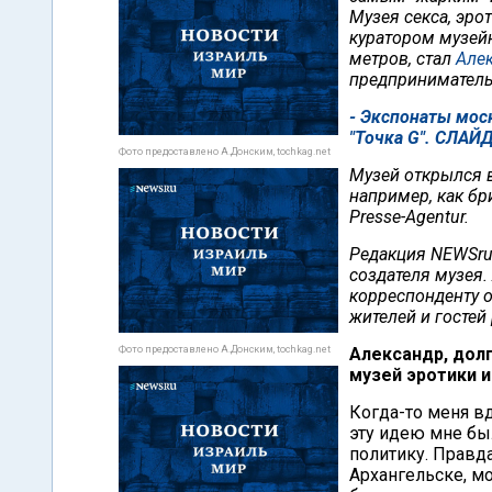
Музея секса, эро
куратором музей
метров, стал
Але
предприниматель
- Экспонаты моск
"Точка G". СЛА
Фото предоставлено А.Донским, tochkag.net
Музей открылся в
например, как бр
Presse-Agentur.
Редакция NEWSru
создателя музея
корреспонденту о
жителей и гостей
Фото предоставлено А.Донским, tochkag.net
Александр, долг
музей эротики и
Когда-то меня в
эту идею мне был
политику. Правда
Архангельске, м