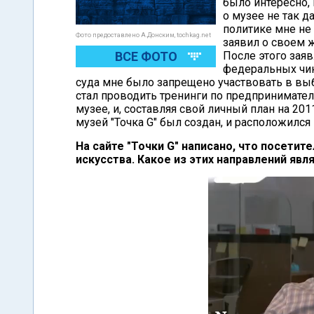
было интересно,
о музее не так д
политике мне не 
Фото предоставлено А.Донским, tochkag.net
заявил о своем 
ВСЕ ФОТО
После этого заяв
федеральных чин
суда мне было запрещено участвовать в выбо
стал проводить тренинги по предпринимател
музее, и, составляя свой личный план на 201
музей "Точка G" был создан, и расположился 
На сайте "Точки G" написано, что посетит
искусства. Какое из этих направлений яв