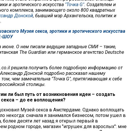
тики и эротического искусства
"Точка G"
. Создателем и
ного комплекса, занимающего около 800 квадратных
ксандр Донской
, бывший мэр Архангельска, политик и
.
овского Музея секса, эротики и эротического искусства
ЙД-ШОУ
 июне. О нем писали ведущие западные СМИ – такие,
итанская The Guardian или германское агентство Deutsche
.co.il решила получить более подробную информацию от
. Александр Донской подробно рассказал нашему
 том, чем замечательна "Точка G", притягивающая к себе
 российской столицы.
им ли был путь от возникновения идеи – создать
 секса – до ее воплощения?
дохновил Музей секса в Амстердаме. Однако воплощать
о некогда: сначала я занимался бизнесом, потом ушел в
, более десяти лет назад я открыл первый в
оем родном городе, магазин "игрушек для взрослых": мне