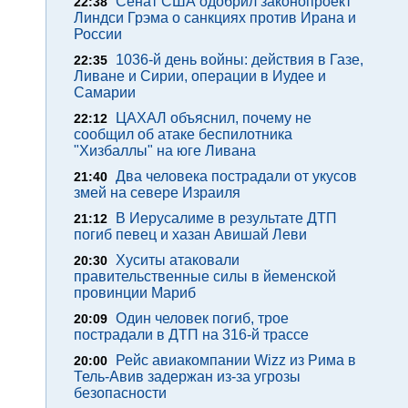
Сенат США одобрил законопроект
22:38
Линдси Грэма о санкциях против Ирана и
России
1036-й день войны: действия в Газе,
22:35
Ливане и Сирии, операции в Иудее и
Самарии
ЦАХАЛ объяснил, почему не
22:12
сообщил об атаке беспилотника
"Хизбаллы" на юге Ливана
Два человека пострадали от укусов
21:40
змей на севере Израиля
В Иерусалиме в результате ДТП
21:12
погиб певец и хазан Авишай Леви
Хуситы атаковали
20:30
правительственные силы в йеменской
провинции Мариб
Один человек погиб, трое
20:09
пострадали в ДТП на 316-й трассе
Рейс авиакомпании Wizz из Рима в
20:00
Тель-Авив задержан из-за угрозы
безопасности