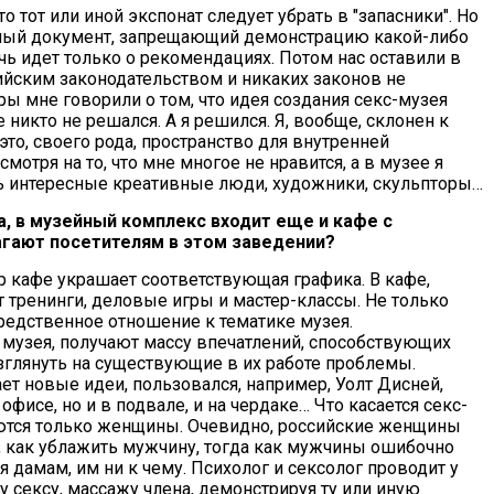
о тот или иной экспонат следует убрать в "запасники". Но
ьный документ, запрещающий демонстрацию какой-либо
чь идет только о рекомендациях. Потом нас оставили в
ийским законодательством и никаких законов не
ы мне говорили о том, что идея создания секс-музея
 никто не решался. А я решился. Я, вообще, склонен к
то, своего рода, пространство для внутренней
смотря на то, что мне многое не нравится, а в музее я
нь интересные креативные люди, художники, скульпторы…
, в музейный комплекс входит еще и кафе с
гают посетителям в этом заведении?
р кафе украшает соответствующая графика. В кафе,
т тренинги, деловые игры и мастер-классы. Не только
редственное отношение к тематике музея.
музея, получают массу впечатлений, способствующих
глянуть на существующие в их работе проблемы.
ет новые идеи, пользовался, например, Уолт Дисней,
исе, но и в подвале, и на чердаке… Что касается секс-
ваются только женщины. Очевидно, российские женщины
, как ублажить мужчину, тогда как мужчины ошибочно
я дамам, им ни к чему. Психолог и сексолог проводит у
у сексу, массажу члена, демонстрируя ту или иную