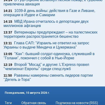
14:24
привлечена авиация
1039-й день войны: действия в Газе и Ливане,
14:21
операции в Иудее и Самарии
МВД Ирана отчиталось о депортации двух
14:15
миллионов афганцев
Ветеринары предупреждают – на палестинских
13:37
территориях распространяется бешенство
Глава САП: "Израиль не ответил на запрос
13:11
Украины о выдаче Миндича и Цукермана"
"Кан": бывший солдат-одиночка, служивший в
13:05
"Голани", покончил с собой в Нью-Йорке
Второй "Мосад" и другие: L'Express провел
12:19
"чемпионат Европы" среди спецслужб
Раввины намерены сменить лидеров партии
11:50
"Дегель а-Тора"
Понедельник, 10 августа 2026 г.
Теги
Обратная связь
Подписка на новости (RSS)