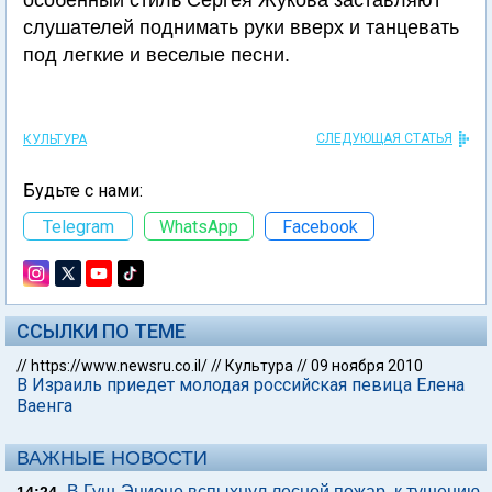
особенный стиль Сергея Жукова заставляют
слушателей поднимать руки вверх и танцевать
под легкие и веселые песни.
СЛЕДУЮЩАЯ СТАТЬЯ
КУЛЬТУРА
Будьте с нами:
Telegram
WhatsApp
Facebook
ССЫЛКИ ПО ТЕМЕ
//
https://www.newsru.co.il/
//
Культура
//
09 ноября 2010
В Израиль приедет молодая российская певица Елена
Ваенга
ВАЖНЫЕ НОВОСТИ
В Гуш-Эционе вспыхнул лесной пожар, к тушению