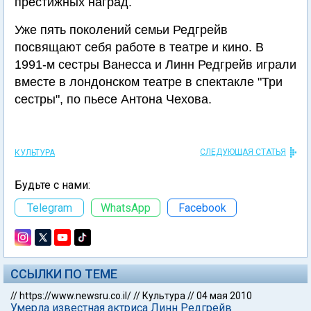
престижных наград.
Уже пять поколений семьи Редгрейв
посвящают себя работе в театре и кино. В
1991-м сестры Ванесса и Линн Редгрейв играли
вместе в лондонском театре в спектакле "Три
сестры", по пьесе Антона Чехова.
СЛЕДУЮЩАЯ СТАТЬЯ
КУЛЬТУРА
Будьте с нами:
Telegram
WhatsApp
Facebook
ССЫЛКИ ПО ТЕМЕ
//
https://www.newsru.co.il/
//
Культура
//
04 мая 2010
Умерла известная актриса Линн Редгрейв