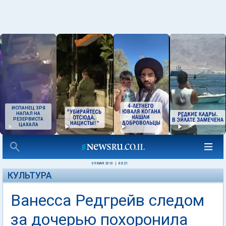
ИСПАНЕЦ ЗРЯ
НАПАЛ НА
РЕЗЕРВИСТА
ЦАХАЛА
09 МАЯ 2010
|
03:21
КУЛЬТУРА
Ванесса Редгрейв следом
за дочерью похоронила