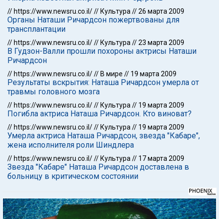
//
https://www.newsru.co.il/
//
Культура
//
26 марта 2009
Органы Наташи Ричардсон пожертвованы для
трансплантации
//
https://www.newsru.co.il/
//
Культура
//
23 марта 2009
В Гудзон-Валли прошли похороны актрисы Наташи
Ричардсон
//
https://www.newsru.co.il/
//
В мире
//
19 марта 2009
Результаты вскрытия: Наташа Ричардсон умерла от
травмы головного мозга
//
https://www.newsru.co.il/
//
Культура
//
19 марта 2009
Погибла актриса Наташа Ричардсон. Кто виноват?
//
https://www.newsru.co.il/
//
Культура
//
19 марта 2009
Умерла актриса Наташа Ричардсон, звезда "Кабаре",
жена исполнителя роли Шиндлера
//
https://www.newsru.co.il/
//
Культура
//
17 марта 2009
Звезда "Кабаре" Наташа Ричардсон доставлена в
больницу в критическом состоянии