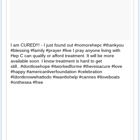
I am CURED!!! - I just found out #nomorehepc #thankyou
#blessing #family #prayer #live I pray anyone living with
Hep C can qualify or afford treatment. It will be more
available soon. I know treatment is hard to get
still...#dontlosehope #itworkedforme #thereisacure #love
#happy #americanliverfoundation #celebration
#Idontknowwhattodo #iwanttohelp #cannes #iloveboats
#onthesea #free