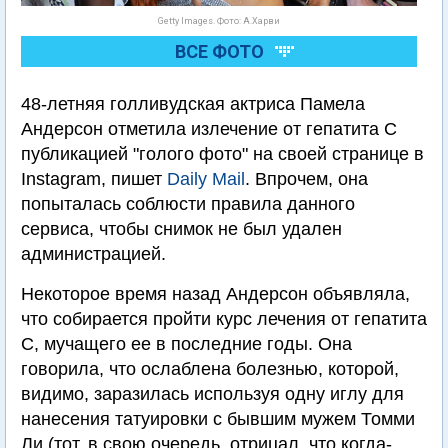
Getty Images. Фото: А.Харви
ВСЕ ФОТО
48-летняя голливудская актриса Памела
Андерсон отметила излечение от гепатита С
публикацией "голого фото" на своей странице в
Instagram, пишет
Daily Mail
. Впрочем, она
попыталась соблюсти правила данного
сервиса, чтобы снимок не был удален
администрацией.
Некоторое время назад Андерсон объявляла,
что собирается пройти курс лечения от гепатита
С, мучащего ее в последние годы. Она
говорила, что ослаблена болезнью, которой,
видимо, заразилась используя одну иглу для
нанесения татуировки с бывшим мужем Томми
Ли (тот, в свою очередь, отрицал, что когда-