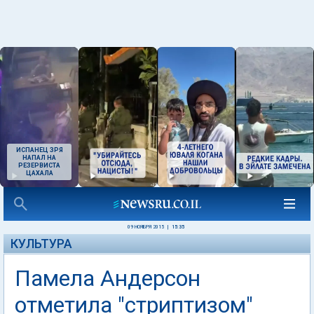
ИСПАНЕЦ ЗРЯ
НАПАЛ НА
РЕЗЕРВИСТА
ЦАХАЛА
09 НОЯБРЯ 2015
|
15:35
КУЛЬТУРА
Памела Андерсон
отметила "стриптизом"