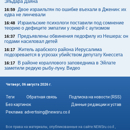
Эльдара Даяна
Двое израильтян по ошибке въехали в Дженин: их
16:59
едва не линчевали
Израильские психологи поставили под сомнение
16:48
теорию о дефиците эмпатии у людей с аутизмом
Предъявлены обвинения педофилу из Нешера: он
16:37
годами насиловал детей
Житель арабского района Иерусалима
16:17
подозревается в угрозах убийством депутату Кнессета
В районе кораллового заповедника в Эйлате
16:17
заметили редкую рыбу-луну. Видео
Четверг, 06 августа 2026 г.
Теги
Обратная связь
Подписка на новости (RSS)
Без картинок
Данные редакции и устав
Реклама:
advertising@newsru.co.il
Все права на материалы, опубликованные на сайте NEWSru.co.il ,