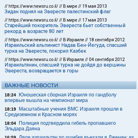
//
https://www.newsru.co.il/
//
В мире
//
19 мая 2013
Зидан поднял на Эвересте палестинский флаг
//
https://www.newsru.co.il/
//
В мире
//
17 мая 2013
Старейший покоритель Эвереста бьет собственный
рекорд в возрасте 80 лет
//
https://www.newsru.co.il/
//
В Израиле
//
18 сентября 2012
Израильский альпинист Надав Бен-Йегуда, спасший
турка на Эвересте, покорил Казбек
//
https://www.newsru.co.il/
//
В Израиле
//
04 сентября 2012
Израильтянин, спасший турка не дойдя до вершины
Эвереста, возвращается в горы
ВАЖНЫЕ НОВОСТИ
Юношеская сборная Израиля по гандболу
18:24
впервые вышла на чемпионат мира
Масштабные учения ВМС Израиля прошли в
18:19
Средиземном и Красном морях
Полиция подтвердила гибель пропавшего
18:04
Эльдара Даяна
Двое израильтян по ошибке въехали в Дженин: их
16:59