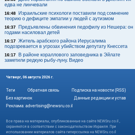
едва не линчевали
Израильские психологи поставили под сомнение
16:48
теорию о дефиците эмпатии у людей с аутизмом
Предъявлены обвинения педофилу из Нешера: он
16:37
годами насиловал детей
Житель арабского района Иерусалима
16:17
подозревается в угрозах убийством депутату Кнессета
В районе кораллового заповедника в Эйлате
16:17
заметили редкую рыбу-луну. Видео
Четверг, 06 августа 2026 г.
Теги
Обратная связь
Подписка на новости (RSS)
Без картинок
Данные редакции и устав
Реклама:
advertising@newsru.co.il
Все права на материалы, опубликованные на сайте NEWSru.co.il ,
охраняются в соответствии с законодательством Израиля. При
использовании материалов сайта гиперссылка на NEWSru.co.il