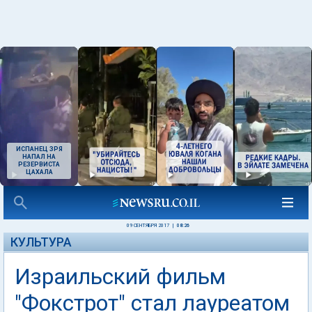
ИСПАНЕЦ ЗРЯ
НАПАЛ НА
РЕЗЕРВИСТА
ЦАХАЛА
09 СЕНТЯБРЯ 2017
|
08:26
КУЛЬТУРА
Израильский фильм
"Фокстрот" стал лауреатом