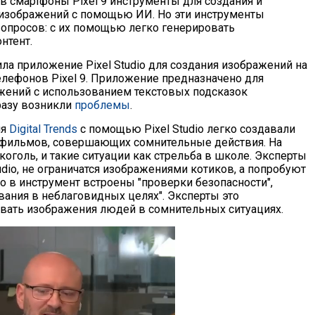
в смартфоны Pixel 9 инструменты для создания и
изображений с помощью ИИ. Но эти инструменты
опросов: с их помощью легко генерировать
нтент.
ла приложение Pixel Studio для создания изображений на
елефонов Pixel 9. Приложение предназначено для
жений с использованием текстовых подсказок
сразу возникли
проблемы
.
ия
Digital Trends
с помощью Pixel Studio легко создавали
фильмов, совершающих сомнительные действия. На
коголь, и такие ситуации как стрельба в школе. Эксперты
tudio, не ограничатся изображениями котиков, а попробуют
что в инструмент встроены "проверки безопасности",
вания в неблаговидных целях". Эксперты это
давать изображения людей в сомнительных ситуациях.