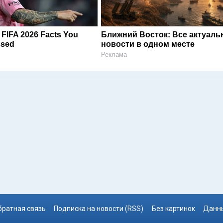
e FIFA 2026 Facts You
Ближний Восток: Все актуал
ssed
новости в одном месте
Реклама
братная связь
Подписка на новости (RSS)
Без картинок
Данны