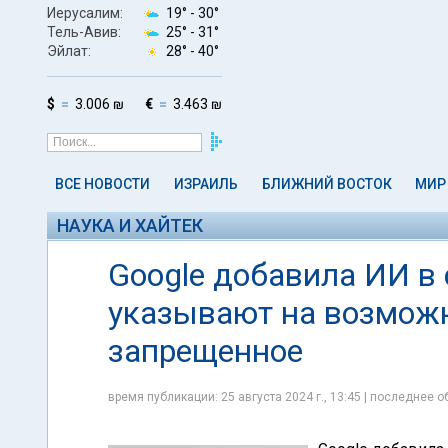
Иерусалим:
19° -
30°
Тель-Авив:
25° -
31°
Эйлат:
28° -
40°
$
3.006 ₪
€
3.463 ₪
ВСЕ НОВОСТИ
ИЗРАИЛЬ
БЛИЖНИЙ ВОСТОК
МИР
НАУКА И ХАЙТЕК
Google добавила ИИ в 
указывают на возможн
запрещенное
время публикации: 25 августа 2024 г., 13:45 | последнее об