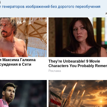
4
у генераторов изображений без дорогого переобучения
и Максима Галкина
They're Unbearable! 9 Movie
суждения в Сети
Characters You Probably Reme
Реклама