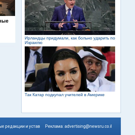
ьные
е редакции и устав
Реклама:
advertising@newsru.co.il