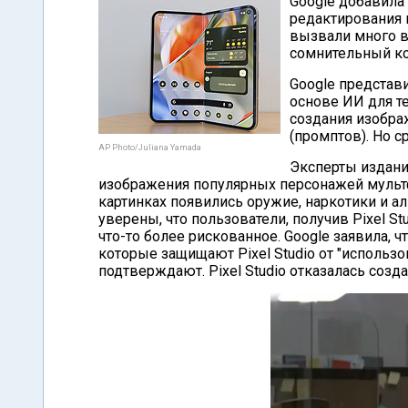
Google добавила 
редактирования 
вызвали много в
сомнительный ко
Google представи
основе ИИ для т
создания изобра
(промптов). Но 
AP Photo/Juliana Yamada
Эксперты издан
изображения популярных персонажей мульт
картинках появились оружие, наркотики и ал
уверены, что пользователи, получив Pixel S
что-то более рискованное. Google заявила, 
которые защищают Pixel Studio от "использо
подтверждают. Pixel Studio отказалась соз