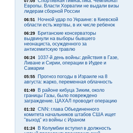
Спортивная гимнастика. Чемпионат
07:05
Европы. Власти Хорватии не выдали визы
лидерам сборной России
Ночной удар по Украине: в Киевской
06:51
области есть жертвы, в их числе ребенок
Британские консерваторы
06:29
выдвинули на выборы бывшего
неонациста, осужденного за
антисемитскую травлю
1037-й день войны: действия в Газе,
06:24
Ливане и Сирии, операции в Иудее и
Самарии
Прогноз погоды в Израиле на 8
05:55
августа: жарко, переменная облачность
В районе кибуца Зиким, около
01:49
границы Газы, было повреждено
заграждение. ЦАХАЛ проводит операцию
CNN: глава Объединенного
01:32
комитета начальников штабов США ищет
"выход" из войны с Ираном
В Колумбии вступил в должность
01:24