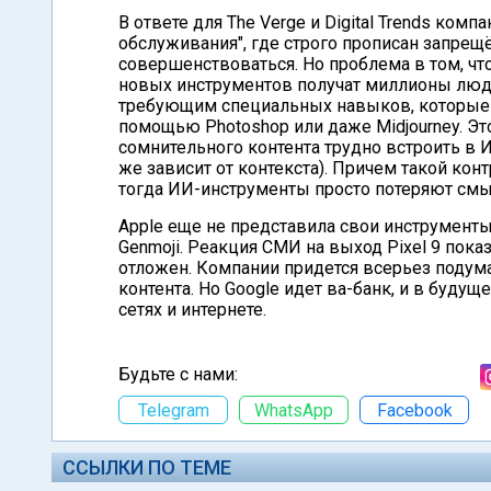
В ответе для The Verge и Digital Trends ком
обслуживания", где строго прописан запрещ
совершенствоваться. Но проблема в том, ч
новых инструментов получат миллионы люде
требующим специальных навыков, которые 
помощью Photoshop или даже Midjourney. Эт
сомнительного контента трудно встроить в 
же зависит от контекста). Причем такой кон
тогда ИИ-инструменты просто потеряют смы
Apple еще не представила свои инструменты
Genmoji. Реакция СМИ на выход Pixel 9 пока
отложен. Компании придется всерьез подума
контента. Но Google идет ва-банк, и в буд
сетях и интернете.
Будьте с нами:
Telegram
WhatsApp
Facebook
ССЫЛКИ ПО ТЕМЕ