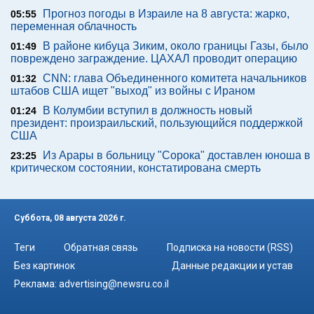
Прогноз погоды в Израиле на 8 августа: жарко,
05:55
переменная облачность
В районе кибуца Зиким, около границы Газы, было
01:49
повреждено заграждение. ЦАХАЛ проводит операцию
CNN: глава Объединенного комитета начальников
01:32
штабов США ищет "выход" из войны с Ираном
В Колумбии вступил в должность новый
01:24
президент: произраильский, пользующийся поддержкой
США
Из Арары в больницу "Сорока" доставлен юноша в
23:25
критическом состоянии, констатирована смерть
Суббота, 08 августа 2026 г.
Теги
Обратная связь
Подписка на новости (RSS)
Без картинок
Данные редакции и устав
Реклама:
advertising@newsru.co.il