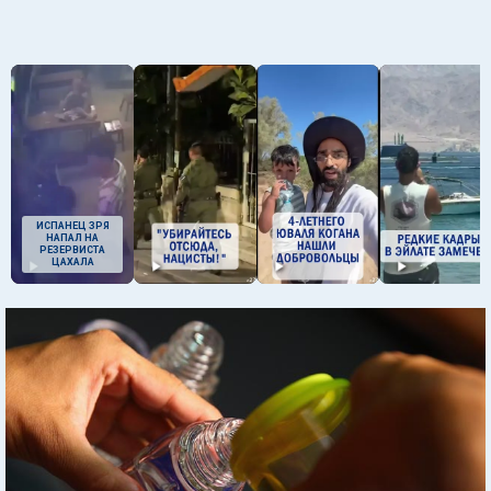
ИСПАНЕЦ ЗРЯ
НАПАЛ НА
РЕЗЕРВИСТА
ЦАХАЛА