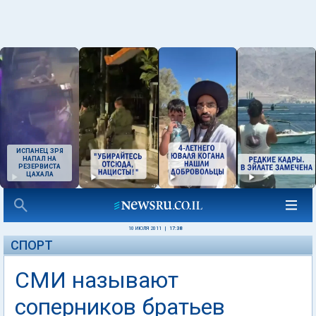
ИСПАНЕЦ ЗРЯ
НАПАЛ НА
РЕЗЕРВИСТА
ЦАХАЛА
10 ИЮЛЯ 2011
|
17:38
СПОРТ
СМИ называют
соперников братьев