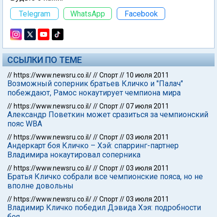
Telegram
WhatsApp
Facebook
ССЫЛКИ ПО ТЕМЕ
//
https://www.newsru.co.il/
//
Спорт
//
10 июля 2011
Возможный соперник братьев Кличко и "Палач"
побеждают, Рамос нокаутирует чемпиона мира
//
https://www.newsru.co.il/
//
Спорт
//
07 июля 2011
Александр Поветкин может сразиться за чемпионский
пояс WBA
//
https://www.newsru.co.il/
//
Спорт
//
03 июля 2011
Андеркарт боя Кличко – Хэй: спарринг-партнер
Владимира нокаутировал соперника
//
https://www.newsru.co.il/
//
Спорт
//
03 июля 2011
Братья Кличко собрали все чемпионские пояса, но не
вполне довольны
//
https://www.newsru.co.il/
//
Спорт
//
03 июля 2011
Владимир Кличко победил Дэвида Хэя: подробности
боя