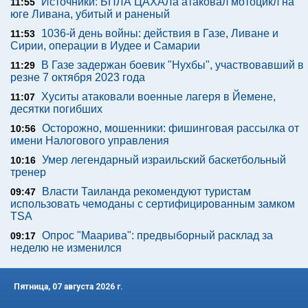
Источники: БПЛА ЦАХАЛа атаковал мотоцикл на
11:55
юге Ливана, убитый и раненый
1036-й день войны: действия в Газе, Ливане и
11:53
Сирии, операции в Иудее и Самарии
В Газе задержан боевик "Нухбы", участвовавший в
11:29
резне 7 октября 2023 года
Хуситы атаковали военные лагеря в Йемене,
11:07
десятки погибших
Осторожно, мошенники: фишинговая рассылка от
10:56
имени Налогового управления
Умер легендарный израильский баскетбольный
10:16
тренер
Власти Таиланда рекомендуют туристам
09:47
использовать чемоданы с сертифицированным замком
TSA
Опрос "Mаарива": предвыборный расклад за
09:17
неделю не изменился
Пятница, 07 августа 2026 г.