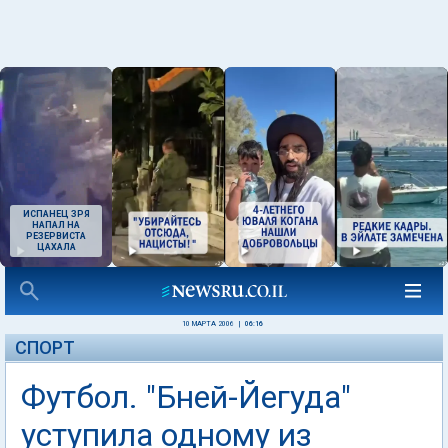
ИСПАНЕЦ ЗРЯ
НАПАЛ НА
РЕЗЕРВИСТА
ЦАХАЛА
10 МАРТА 2006
|
06:16
СПОРТ
Футбол. "Бней-Йегуда"
уступила одному из