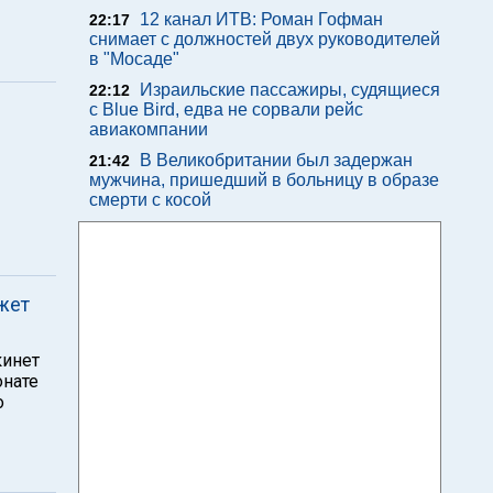
12 канал ИТВ: Роман Гофман
22:17
снимает с должностей двух руководителей
в "Мосаде"
Израильские пассажиры, судящиеся
22:12
с Blue Bird, едва не сорвали рейс
авиакомпании
В Великобритании был задержан
21:42
мужчина, пришедший в больницу в образе
смерти с косой
жет
кинет
онате
о