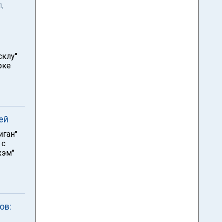
,
склу"
рке
ей
иган"
 с
хэм"
ов: