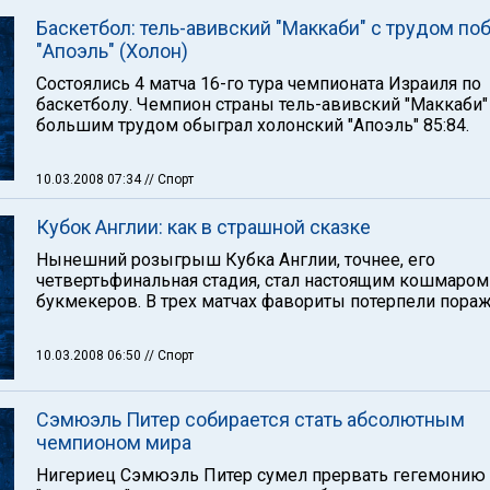
Баскетбол: тель-авивский "Маккаби" с трудом по
"Апоэль" (Холон)
Состоялись 4 матча 16-го тура чемпионата Израиля по
баскетболу. Чемпион страны тель-авивский "Маккаби"
большим трудом обыграл холонский "Апоэль" 85:84.
10.03.2008 07:34
// Спорт
Кубок Англии: как в страшной сказке
Нынешний розыгрыш Кубка Англии, точнее, его
четвертьфинальная стадия, стал настоящим кошмаром
букмекеров. В трех матчах фавориты потерпели пораж
10.03.2008 06:50
// Спорт
Сэмюэль Питер собирается стать абсолютным
чемпионом мира
Нигериец Сэмюэль Питер сумел прервать гегемонию