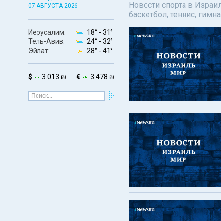
Новости спорта в Израил
07 АВГУСТА 2026
баскетбол, теннис, гимн
Иерусалим:
18° -
31°
Тель-Авив:
24° -
32°
Эйлат:
28° -
41°
$
3.013 ₪
€
3.478 ₪