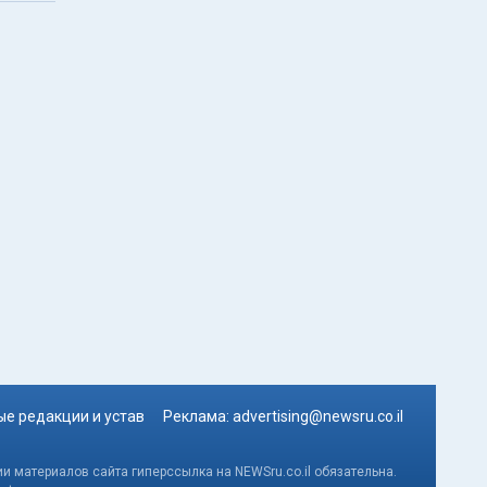
е редакции и устав
Реклама:
advertising@newsru.co.il
и материалов сайта гиперссылка на NEWSru.co.il обязательна.