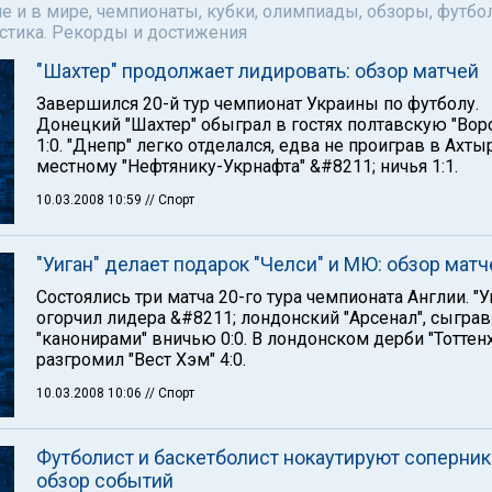
е и в мире, чемпионаты, кубки, олимпиады, обзоры, футбол
астика. Рекорды и достижения
"Шахтер" продолжает лидировать: обзор матчей
Завершился 20-й тур чемпионат Украины по футболу.
Донецкий "Шахтер" обыграл в гостях полтавскую "Вор
1:0. "Днепр" легко отделался, едва не проиграв в Ахты
местному "Нефтянику-Укрнафта" &#8211; ничья 1:1.
10.03.2008 10:59
// Спорт
"Уиган" делает подарок "Челси" и МЮ: обзор матч
Состоялись три матча 20-го тура чемпионата Англии. "У
огорчил лидера &#8211; лондонский "Арсенал", сыграв
"канонирами" вничью 0:0. В лондонском дерби "Тоттен
разгромил "Вест Хэм" 4:0.
10.03.2008 10:06
// Спорт
Футболист и баскетболист нокаутируют соперник
обзор событий