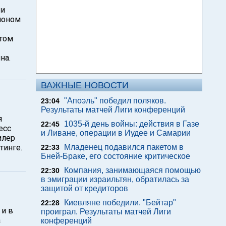
ли
ионом
нтом
на.
ВАЖНЫЕ НОВОСТИ
"Апоэль" победил поляков.
23:04
Результаты матчей Лиги конференций
я
1035-й день войны: действия в Газе
22:45
есс
и Ливане, операции в Иудее и Самарии
илер
тинге.
Младенец подавился пакетом в
22:33
Бней-Браке, его состояние критическое
Компания, занимающаяся помощью
22:30
в эмиграции израильтян, обратилась за
защитой от кредиторов
Киевляне победили. "Бейтар"
22:28
 и в
проиграл. Результаты матчей Лиги
а
конференций