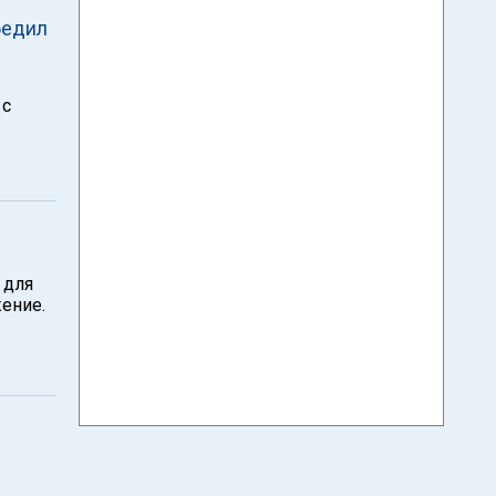
бедил
 с
 для
ение.