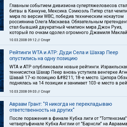
Главным событием дивизиона супертяжеловесов ста
битвы в Канкуне, Мексика. Сэмюэль Питер стал чемп
мира по версии WBC, победив техническим нокаутом
россиянина Олега Маскаева. Обязательным претенде
стал бывший двукратный чемпион мира Джон Руиз,
который по очкам одолел огромного Джамиля Маклай
10.03.2008 09:12
// Спорт
Рейтинги WTA и АТР: Дуди Села и Шахар Пеер
опустились на одну позицию
WTA и АТР опубликовали новые рейтинги. Израильска
теннисистка Шахар Пеер вновь уступила венгерке Агн
Шавай 17-ю позицию &#8211; 18-е место. Ципора Обз
поднялась на 14 позиции и занимает 103-е место в рей
10.03.2008 09:03
// Спорт
Авраам Грант: "Я никогда не перекладываю
ответственность на других"
После поражения в финале Кубка лиги от "Тоттенхэма"
четвертьфинале Кубка Англии от "Барнсли" на Авраам