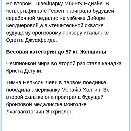
Во втором - швейцарку Мбинту Ндиайе. В
четвертьфинале Гефен проиграла будущей
серебряной медалистке узбечке Дийоре
Келдиеровой,а в утешительной схватке -
будущему бронзовому призеру итальянке
Одетте Джуффриде.
Весовая категория до 57 кг. Женщины
Чемпионкой мира во второй раз стала канадка
Криста Дегучи.
Тимна Нельсон-Леви в первом поединке
победила американку Мэрайю Холгин. Во
второй схватке она проиграла будущей
бронзовой медалистке монголке
Лхагваготогиин Энхриэлен.