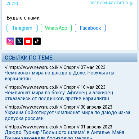
СЛЕДУЮЩАЯ СТАТЬЯ
СПОРТ
Будьте с нами:
Telegram
WhatsApp
Facebook
ССЫЛКИ ПО ТЕМЕ
//
https://www.newsru.co.il/
//
Спорт
//
07 мая 2023
Чемпионат мира по дзюдо в Дохе. Результаты
израильтян
//
https://www.newsru.co.il/
//
Спорт
//
10 мая 2023
Чемпионат мира по боксу. Афганец и алжирец
отказались от поединков против израильтян
//
https://www.newsru.co.il/
//
Спорт
//
30 апреля 2023
Украина бойкотирует чемпионат мира по дзюдо из-за
допуска россиян
//
https://www.newsru.co.il/
//
Спорт
//
01 апреля 2023
Дзюдо. Турнир "Большого шлема" в Анталье. Майя
Гошен завоевала бронзовую медаль