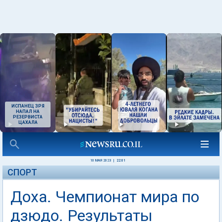
ИСПАНЕЦ ЗРЯ
НАПАЛ НА
РЕЗЕРВИСТА
ЦАХАЛА
10 МАЯ 2023
|
22:01
СПОРТ
Доха. Чемпионат мира по
дзюдо. Результаты