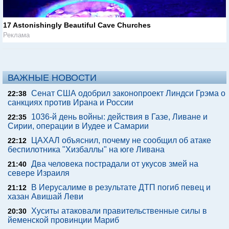
17 Astonishingly Beautiful Cave Churches
Реклама
ВАЖНЫЕ НОВОСТИ
Сенат США одобрил законопроект Линдси Грэма о
22:38
санкциях против Ирана и России
1036-й день войны: действия в Газе, Ливане и
22:35
Сирии, операции в Иудее и Самарии
ЦАХАЛ объяснил, почему не сообщил об атаке
22:12
беспилотника "Хизбаллы" на юге Ливана
Два человека пострадали от укусов змей на
21:40
севере Израиля
В Иерусалиме в результате ДТП погиб певец и
21:12
хазан Авишай Леви
Хуситы атаковали правительственные силы в
20:30
йеменской провинции Мариб