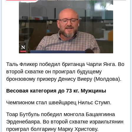
Таль Фликер победил британца Чарли Янга. Во
второй схватке он проиграл будущему
бронзовому призеру Денису Виеру (Молдова).
Весовая категория до 73 кг. Мужцины
Чемпионом стал швейцарец Нильс Стумп.
Тоар Бутбуль победил монгола Бацаягиина
Эрденебаяра. Во второй схватке израильтянин
проиграл болгарину Марку Христову.