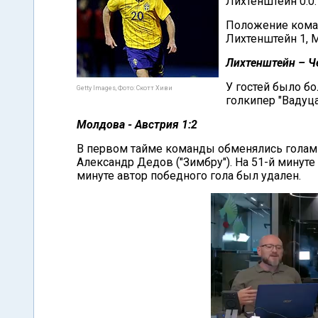
Лихтенштейн 0:0
Положение команд
Лихтенштейн 1, 
Лихтенштейн – Ч
У гостей было б
Getty Images, Фото: Скотт Хиви
голкипер "Вадуца
Молдова - Австрия 1:2
В первом тайме команды обменялись голами 
Александр Дедов ("Зимбру"). На 51-й минуте 
минуте автор победного гола был удален.