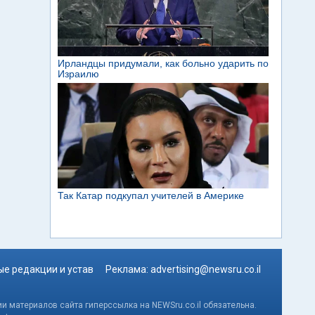
е редакции и устав
Реклама:
advertising@newsru.co.il
и материалов сайта гиперссылка на NEWSru.co.il обязательна.