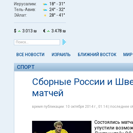
Иерусалим:
18° -
31°
Тель-Авив:
24° -
32°
Эйлат:
28° -
41°
$
3.013 ₪
€
3.478 ₪
ВСЕ НОВОСТИ
ИЗРАИЛЬ
БЛИЖНИЙ ВОСТОК
МИР
СПОРТ
Сборные России и Шве
матчей
время публикации: 10 октября 2014 г., 01:14 | последнее о
Состоялись матч
упустили возмож