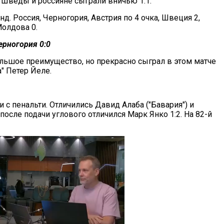
. Шведы и россияне сыграли вничью 1:1.
. Россия, Черногория, Австрия по 4 очка, Швеция 2,
Молдова 0.
ерногория 0:0
ольшое преимущество, но прекрасно сыграл в этом матче
" Петер Йеле.
с пенальти. Отличились Давид Алаба ("Бавария") и
после подачи углового отличился Марк Янко 1:2. На 82-й