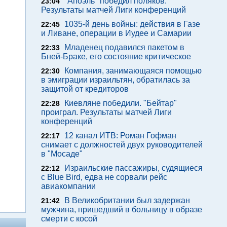
"Апоэль" победил поляков.
23:04
Результаты матчей Лиги конференций
1035-й день войны: действия в Газе
22:45
и Ливане, операции в Иудее и Самарии
Младенец подавился пакетом в
22:33
Бней-Браке, его состояние критическое
Компания, занимающаяся помощью
22:30
в эмиграции израильтян, обратилась за
защитой от кредиторов
Киевляне победили. "Бейтар"
22:28
проиграл. Результаты матчей Лиги
конференций
12 канал ИТВ: Роман Гофман
22:17
снимает с должностей двух руководителей
в "Мосаде"
Израильские пассажиры, судящиеся
22:12
с Blue Bird, едва не сорвали рейс
авиакомпании
В Великобритании был задержан
21:42
мужчина, пришедший в больницу в образе
смерти с косой