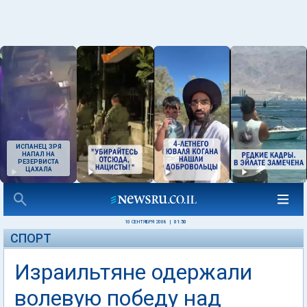
ИСПАНЕЦ ЗРЯ
НАПАЛ НА
РЕЗЕРВИСТА
ЦАХАЛА
10 СЕНТЯБРЯ 2008
|
01:50
СПОРТ
Израильтяне одержали
волевую победу над