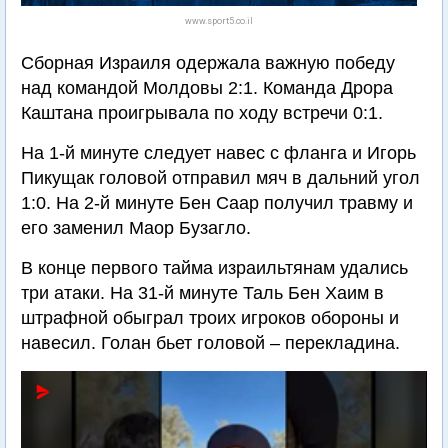
www.sport5.co.il
Сборная Израиля одержала важную победу
над командой Молдовы 2:1. Команда Дрора
Каштана проигрывала по ходу встречи 0:1.
На 1-й минуте следует навес с фланга и Игорь
Пикущак головой отправил мяч в дальний угол
1:0. На 2-й минуте Бен Саар получил травму и
его заменил Маор Бузагло.
В конце первого тайма израильтянам удались
три атаки. На 31-й минуте Таль Бен Хаим в
штрафной обыграл троих игроков обороны и
навесил. Голан бьет головой – перекладина.