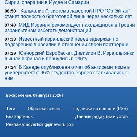
Сирии, операции в Иудее и Самарии
"Калькалист": система лазерной ПРО "Ор Эйтан"
08:50
станет полностью боеготовой лишь через несколько лет
МИД Израиля рекомендует находящимся в Греции
07:40
израильтянам избегать демонстраций
Известный израильский певец задержан по
07:33
подозрению в насилии в отношении своей партнерши
Юниорский Евробаскет. Дивизион В. Израильтянки
07:29
вышли в финал и вернулись в элиту
В Канаде опубликован отчет об антисемитизме в
07:24
университетах: 96% студентов-евреев сталкивались с
ним
Воскресенье, 09 августа 2026 г.
Теги
Обратная связь
Подписка на новости (RSS)
Без картинок
Данные редакции и устав
Реклама:
advertising@newsru.co.il