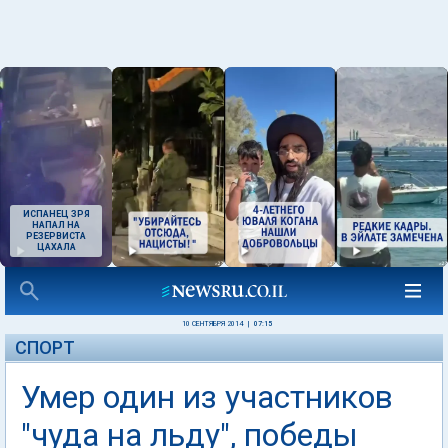
ИСПАНЕЦ ЗРЯ
НАПАЛ НА
РЕЗЕРВИСТА
ЦАХАЛА
10 СЕНТЯБРЯ 2014
|
07:15
СПОРТ
Умер один из участников
"чуда на льду", победы