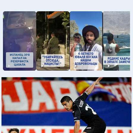
ИСПАНЕЦ ЗРЯ
НАПАЛ НА
РЕЗЕРВИСТА
ЦАХАЛА